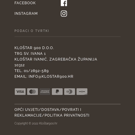
FACEBOOK
INSTAGRAM
PODACI O TVRTKI
KLOŠTAR 900 D.O.O.
TRG SV. IVANA 1
KLOŠTAR IVANIĆ, ZAGREBAČKA ŽUPANIJA
10312
TEL. 01/2892-589
EMAIL:
INFO@KLOSTAR900.HR
OPĆI UVJETI/DOSTAVA/POVRATI I
REKLAMACIJE/POLITIKA PRIVATNOSTI
Copyright © 2022 Kloštar900.hr