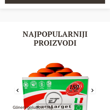
NAJPOPULARNIJI
PROIZVODI
Glineni golubovi Trap
Olov