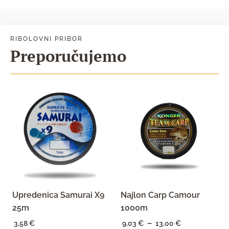
RIBOLOVNI PRIBOR
Preporučujemo
Upredenica Samurai X9
Najlon Carp Camour
25m
1000m
–
Raspon
3,58
€
9,03
€
13,00
€