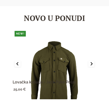
NOVO U PONUDI
NEW!
NE
Lovačka košulja - Jack Pyke Polar
Zašti
25,00
€
17,0