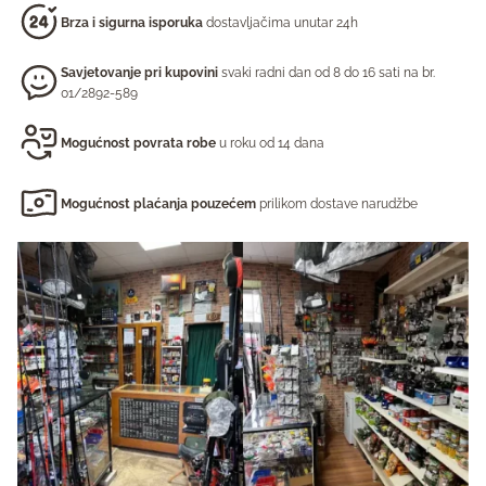
Brza i sigurna isporuka
dostavljačima unutar 24h
Savjetovanje pri kupovini
svaki radni dan od 8 do 16 sati na br.
01/2892-589
Mogućnost povrata robe
u roku od 14 dana
Mogućnost plaćanja pouzećem
prilikom dostave narudžbe