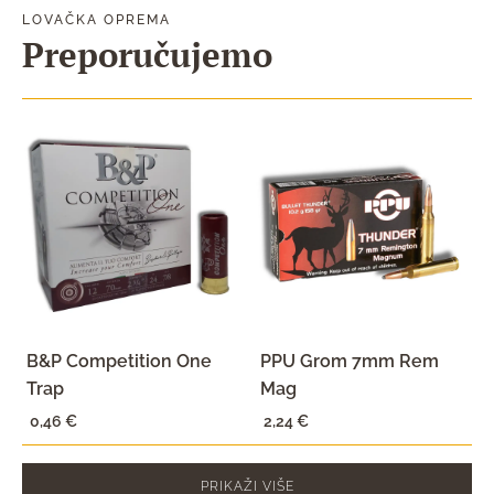
LOVAČKA OPREMA
Preporučujemo
B&P Competition One
PPU Grom 7mm Rem
Trap
Mag
0,46
€
2,24
€
PRIKAŽI VIŠE