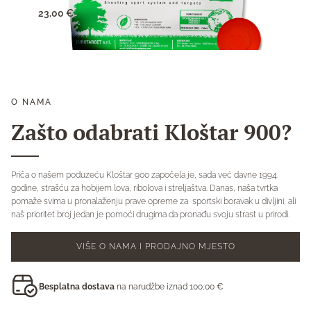
23,00
€
0,95
O NAMA
Zašto odabrati Kloštar 900?
Priča o našem poduzeću Kloštar 900 započela je, sada već davne 1994.
godine, strašću za hobijem lova, ribolova i streljaštva. Danas, naša tvrtka
pomaže svima u pronalaženju prave opreme za sportski boravak u divljini, ali
naš prioritet broj jedan je pomoći drugima da pronađu svoju strast u prirodi.
VIŠE O NAMA I PRODAJNO MJESTO
Besplatna dostava
na narudžbe iznad 100,00 €