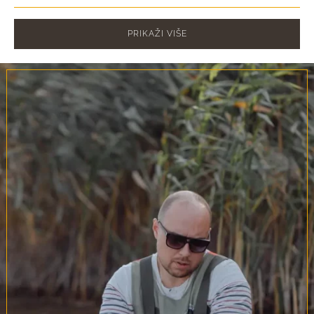
cijena:
od
PRIKAŽI VIŠE
9,03 €
do
13,00 €