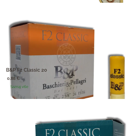
B&P F2 Classic 20
0,88
€
Saznaj više