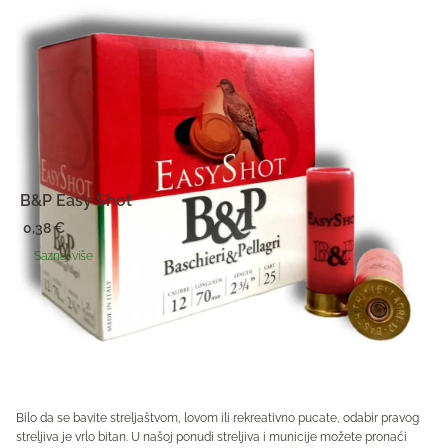
B&P Easy Shot
0,38
€
Saznaj više
…
1
2
3
5
>
Bilo da se bavite streljaštvom, lovom ili rekreativno pucate, odabir pravog
streljiva je vrlo bitan. U našoj ponudi streljiva i municije možete pronaći