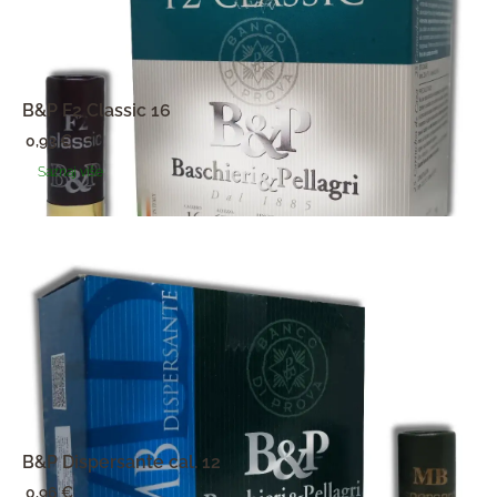
B&P F2 Classic 16
0,93
€
Saznaj više
B&P Dispersante cal. 12
0,96
€