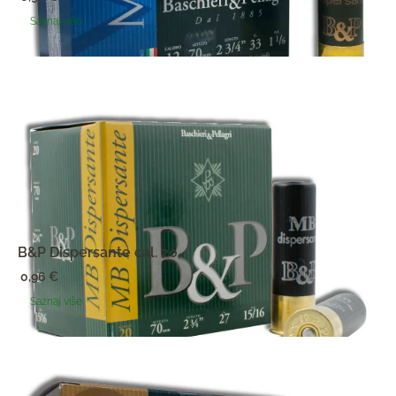
Saznaj više
B&P Dispersante cal. 20
0,96
€
Saznaj više