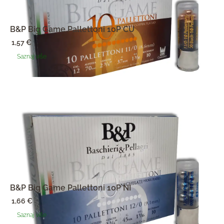
B&P Big Game Pallettoni 10P CU
1,57
€
Saznaj više
B&P Big Game Pallettoni 10P NI
1,66
€
Saznaj više