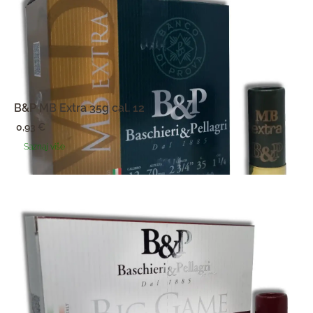
B&P MB Extra 35g cal. 12
0,93
€
Saznaj više