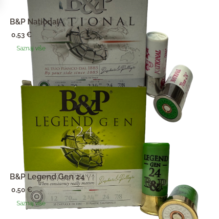
B&P National
0,53
€
Saznaj više
B&P Legend Gen 24
0,50
€
Saznaj više