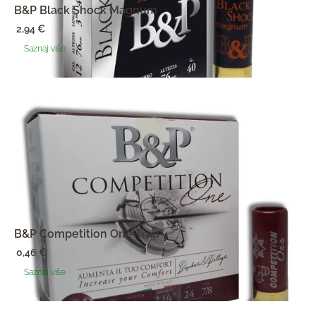
B&P Black Shock Magnum
2,94
€
Saznaj više
B&P Competition One Trap
0,46
€
Saznaj više