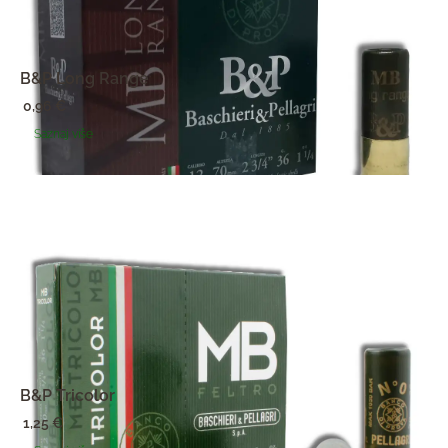
B&P Long Range
0,96
€
Saznaj više
B&P Tricolor
1,25
€