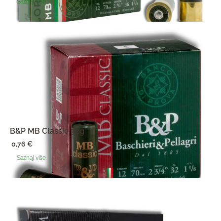
Saznaj više
B&P MB Classic 32g
0,76
€
Saznaj više