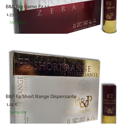
B&P Big Game F2 12
1,33
€
Saznaj više
B&P F2 Short Range Dispersante
1,25
€
Saznaj više