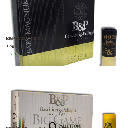
B&P Baby Magnum
1,05
€
Saznaj više