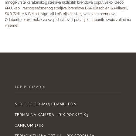
mnoge vrste karabinskog streljiva različitih brendova poput Sako, Geco,
PPU, kao i raznog sačmenog streljiva; brendova B&P (Baschieri & Pellagri),
S&B (Sellier & Bellot), M90, ali i pištoljskih streljiva raznih brendova.
Odaberite pravi metak za svoj idući lov ili pucanje i napunite svoje zalihe na
vrijeme!
TOP PROIZVODI
NITEHOG TIR-M35 CHAMELEON
TERMALNA KAMERA - RIX POCKET K3
CANICOM 1500