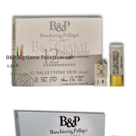
B&P Big Game Pallettoni 12P
1,39
€
Saznaj više