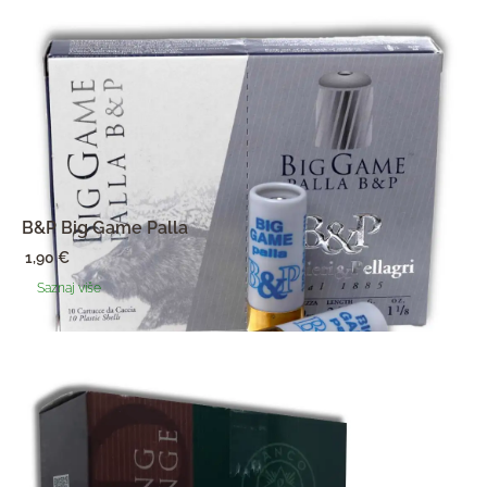
B&P Big Game Palla
1,90
€
Saznaj više