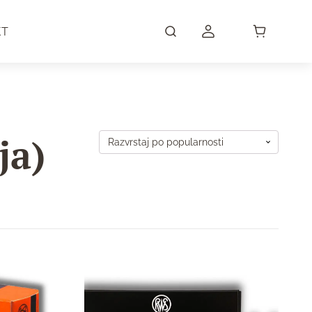
KT
ja)