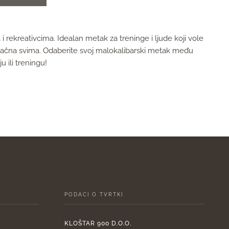
i rekreativcima. Idealan metak za treninge i ljude koji vole
stupačna svima. Odaberite svoj malokalibarski metak među
 ili treningu!
PODACI O TVRTKI
KLOŠTAR 900 D.O.O.