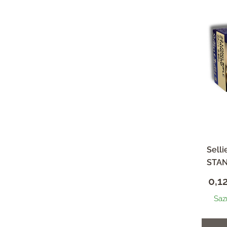
Selli
STA
0,1
Saz