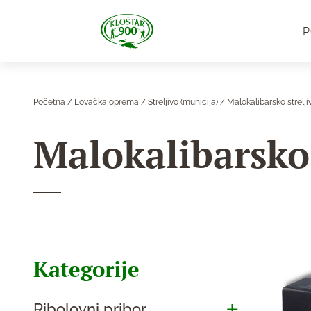
P
Početna
/
Lovačka oprema
/
Streljivo (municija)
/ Malokalibarsko strelji
Malokalibarsko 
Kategorije
Ribolovni pribor