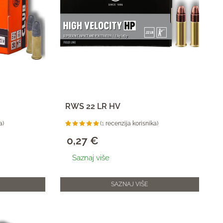
RWS 22 LR HV
a)
(
1
recenzija korisnika)
Korisnička
1
ocjena:
0,27
€
5.00
od
ukupno 5
(
Saznaj više
korisnika)
SAZNAJ VIŠE