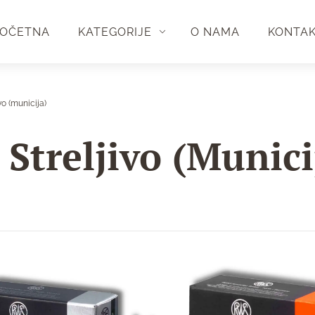
OČETNA
KATEGORIJE
O NAMA
KONTA
vo (municija)
Streljivo (munici