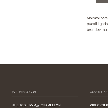
Malokalibarsk
pucati i gađ
brendovima p
TOP PROIZVODI
GLAVNE KA
NITEHOG TIR-M35 CHAMELEON
RIBLOVNI 