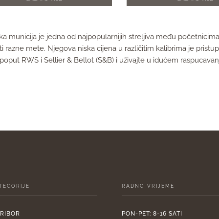
a municija je jedna od najpopularnijih streljiva među početnicima 
ati razne mete. Njegova niska cijena u različitim kalibrima je pri
oput RWS i Sellier & Bellot (S&B) i uživajte u idućem raspucavanju
TEGORIJE
RADNO VRIJEME
PRIBOR
PON-PET: 8-16 SATI