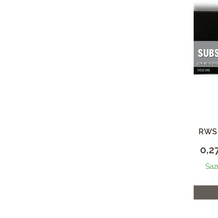
Upredenice
Trap streljivo (municija)
RWS 
0,2
Saz