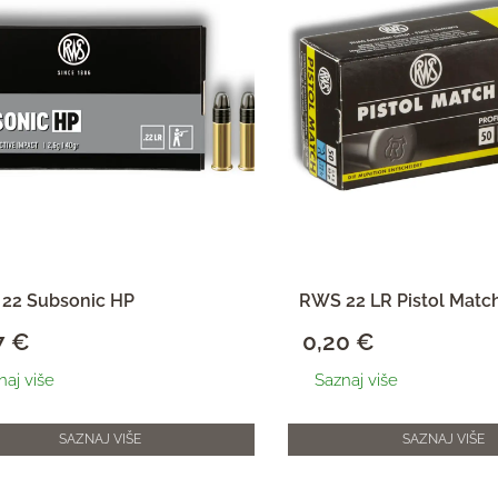
22 Subsonic HP
RWS 22 LR Pistol Matc
7
€
0,20
€
naj više
Saznaj više
SAZNAJ VIŠE
SAZNAJ VIŠE