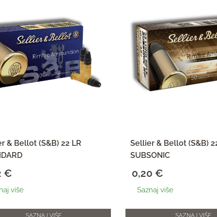
er & Bellot (S&B) 22 LR
Sellier & Bellot (S&B) 2
NDARD
SUBSONIC
2
€
0,20
€
naj više
Saznaj više
SAZNAJ VIŠE
SAZNAJ VIŠE