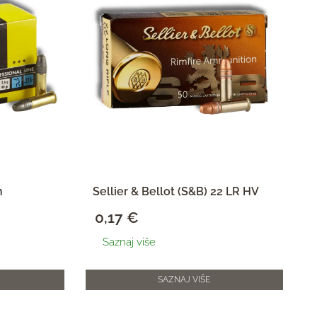
h
Sellier & Bellot (S&B) 22 LR HV
0,17
€
Saznaj više
SAZNAJ VIŠE