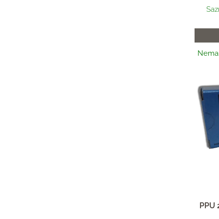
Saz
Nema n
PPU 