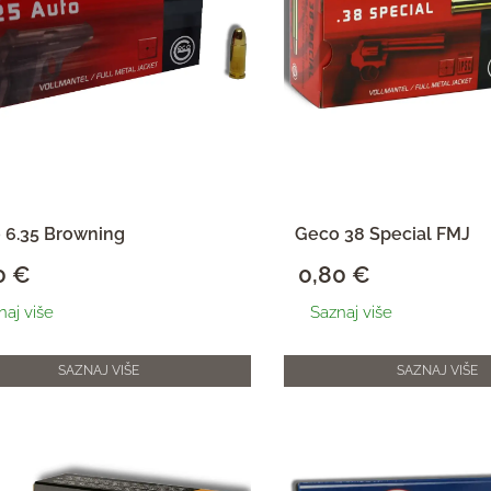
 6.35 Browning
Geco 38 Special FMJ
0
€
0,80
€
naj više
Saznaj više
SAZNAJ VIŠE
SAZNAJ VIŠE