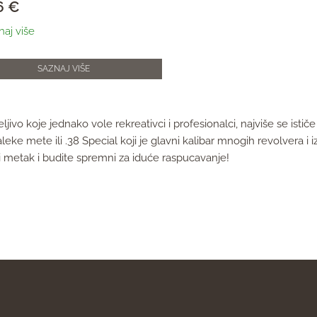
6
€
naj više
SAZNAJ VIŠE
reljivo koje jednako vole rekreativci i profesionalci, najviše se i
leke mete ili .38 Special koji je glavni kalibar mnogih revolvera i
ki metak i budite spremni za iduće raspucavanje!