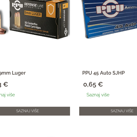
9mm Luger
PPU 45 Auto SJHP
3
€
0,65
€
naj više
Saznaj više
SAZNAJ VIŠE
SAZNAJ VIŠE