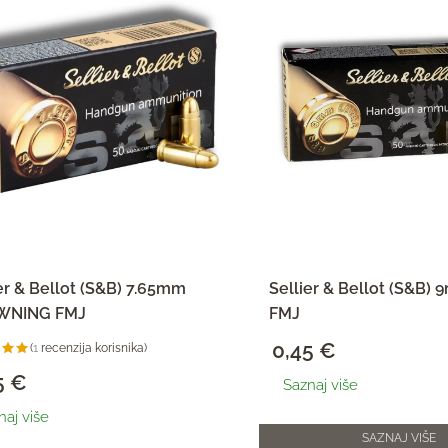
er & Bellot (S&B) 7.65mm
Sellier & Bellot (S&B)
WNING FMJ
FMJ
0,45
€
(
1
recenzija korisnika)
nička
a:
5
€
Saznaj više
od
o 5
naj više
nika)
SAZNAJ VIŠE