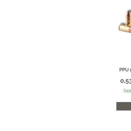
Upredenice
Trap streljivo (municija)
PPU 
0,5
Saz