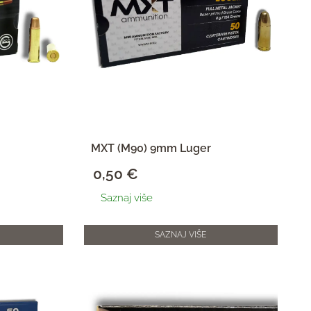
MXT (M90) 9mm Luger
0,50
€
Saznaj više
SAZNAJ VIŠE