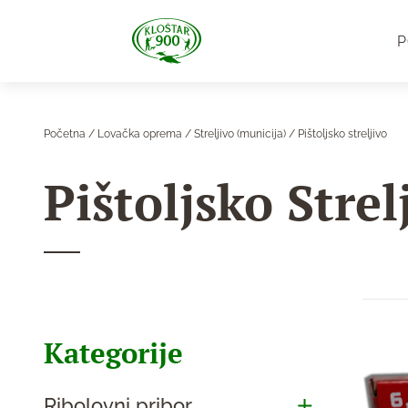
P
Početna
/
Lovačka oprema
/
Streljivo (municija)
/ Pištoljsko streljivo
Pištoljsko Strel
Kategorije
Ribolovni pribor