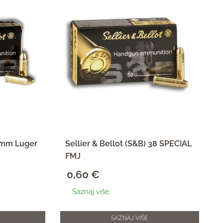
 9mm Luger
Sellier & Bellot (S&B) 38 SPECIAL
FMJ
0,60
€
Saznaj više
SAZNAJ VIŠE