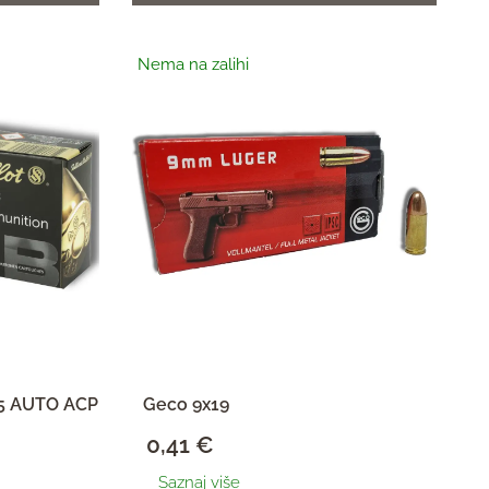
Nema na zalihi
 45 AUTO ACP
Geco 9x19
0,41
€
Saznaj više