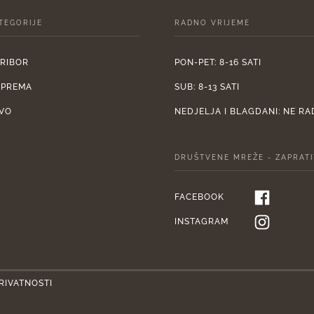
TEGORIJE
RADNO VRIJEME
PRIBOR
PON-PET: 8-16 SATI
OPREMA
SUB: 8-13 SATI
VO
NEDJELJA I BLAGDANI: NE R
DRUŠTVENE MREŽE - ZAPRATI
FACEBOOK
INSTAGRAM
RIVATNOSTI