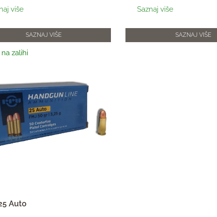
naj više
Saznaj više
SAZNAJ VIŠE
SAZNAJ VIŠE
a zalihi
25 Auto