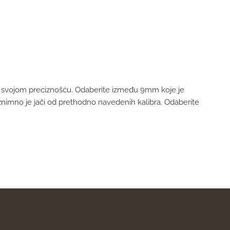
stiče svojom preciznošću. Odaberite između 9mm koje je
 iznimno je jači od prethodno navedenih kalibra. Odaberite