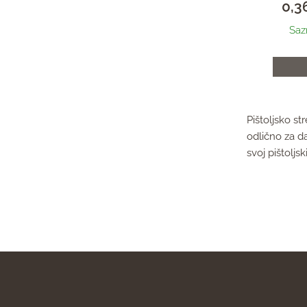
0,3
Saz
Pištoljsko st
odlično za da
svoj pištoljs