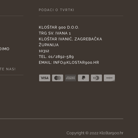
PODACI O TVRTKI
KLOŠTAR 900 D.O.O.
TRG SV. IVANA 1
KLOŠTAR IVANIĆ, ZAGREBAČKA
ŽUPANIJA
ADIMO
10312
TEL. 01/2892-589
EMAIL:
INFO@KLOSTAR900.HR
TE NAS!
Copyright © 2022 Kloštar900.hr