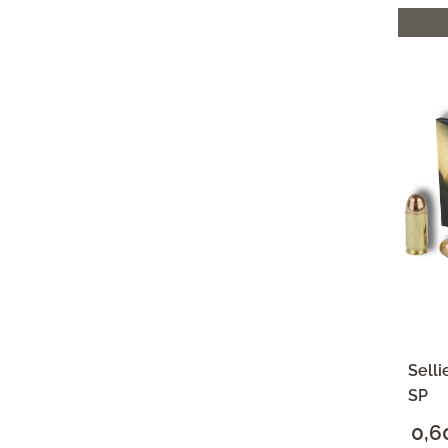
Selli
SP
0,6