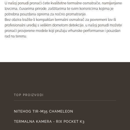
U našoj ponudi pronaći ćete kvalitetne termalne osmatrače, namijenjene
lovcima, čuvarima prirode, zaštitarima te svim korisnicima kojima je
potrebna pouzdana oprema za noćno promatranje.
Bez obzira tražite li kompaktan termalni osmatrač za povremeni lov ili
profesionalni uređaj s velikim dometom detekcije, u našoj ponudi možete
pronaći provjerene modele koji pružaju vrhunske performanse i pouzdan
rad na terenu.
TOP PROIZVODI
NITEHOG TIR-M35 CHAMELEON
TERMALNA KAMERA - RIX POCKET K3