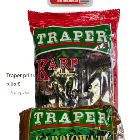
Traper prihrana za šarana - 1kg
3,60
€
Saznaj više