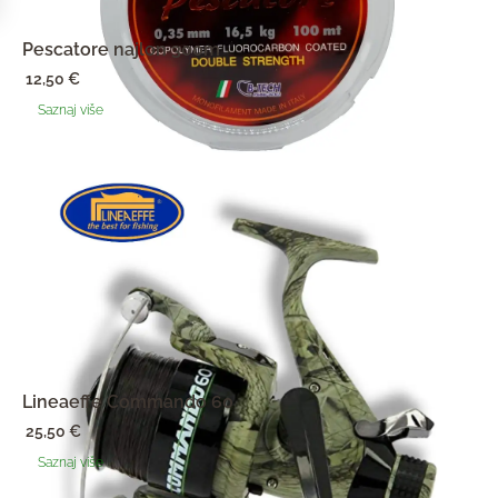
Pescatore najlon 300m
12,50
€
Saznaj više
Lineaeffe Commando 60
25,50
€
Saznaj više