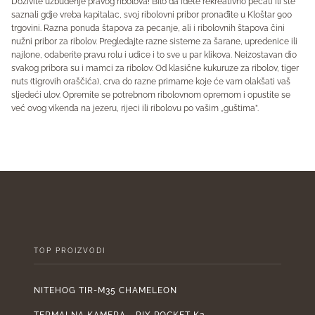
Doživite uzbuđenje pravog ribolova! Bilo da idete rekreativno pecati ili ste
saznali gdje vreba kapitalac, svoj ribolovni pribor pronađite u Kloštar 900
trgovini. Razna ponuda štapova za pecanje, ali i ribolovnih štapova čini
nužni pribor za ribolov. Pregledajte razne sisteme za šarane, upredenice ili
najlone, odaberite pravu rolu i udice i to sve u par klikova. Neizostavan dio
svakog pribora su i mamci za ribolov. Od klasične kukuruze za ribolov, tiger
nuts (tigrovih oraščića), crva do razne primame koje će vam olakšati vaš
sljedeći ulov. Opremite se potrebnom ribolovnom opremom i opustite se
već ovog vikenda na jezeru, rijeci ili ribolovu po vašim „guštima”.
TOP PROIZVODI
NITEHOG TIR-M35 CHAMELEON