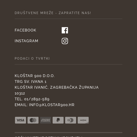
DRUŠTVENE MREŽE - ZAPRATITE NAS!
FACEBOOK
INSTAGRAM
PODACI O TVRTKI
KLOŠTAR 900 D.O.O.
TRG SV. IVANA 1
KLOŠTAR IVANIĆ, ZAGREBAČKA ŽUPANIJA
10312
TEL. 01/2892-589
EMAIL:
INFO@KLOSTAR900.HR