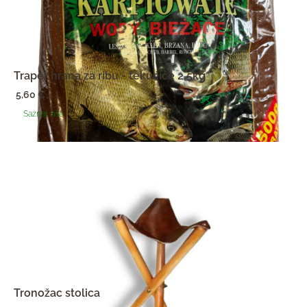
Traper hrana za ribu - tekućice 2,5kg
5,60
€
Saznaj više
Tronožac stolica