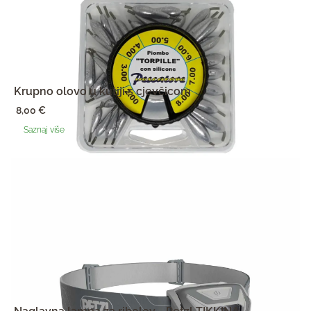
Krupno olovo u kutiji s cjevčicom
8,00
€
Saznaj više