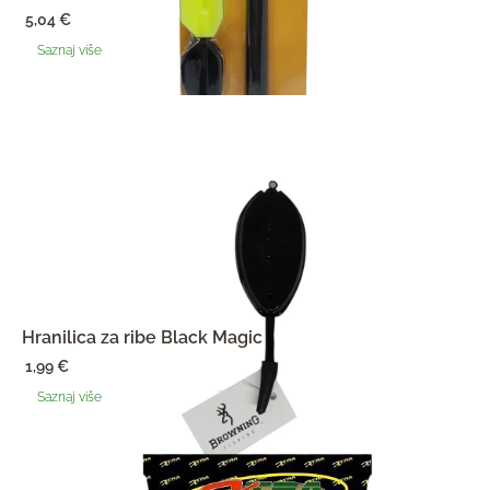
5,04
€
Saznaj više
Hranilica za ribe Black Magic
1,99
€
Saznaj više