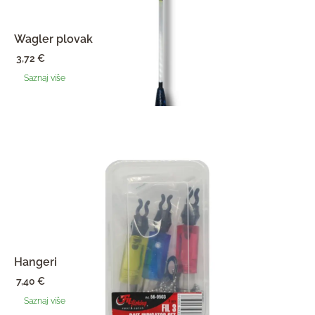
Wagler plovak
3,72
€
Saznaj više
Hangeri
7,40
€
Saznaj više