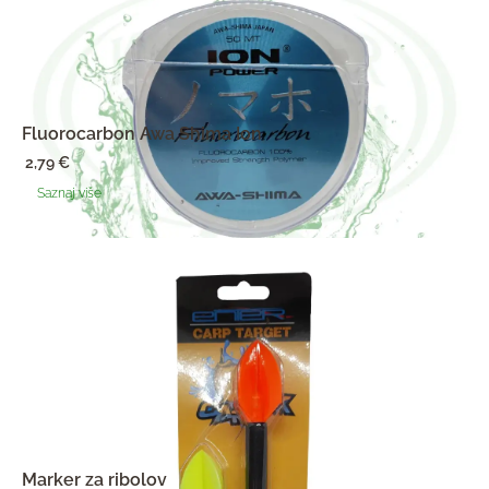
Fluorocarbon Awa Shima Ion
2,79
€
Saznaj više
Marker za ribolov