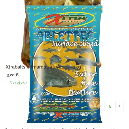
Xtrabaits primama za kedera - 1kg
3,20
€
Saznaj više
<
1
2
3
4
5
>