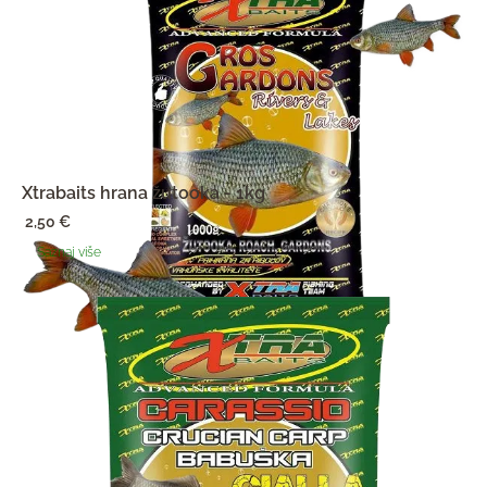
Xtrabaits hrana žutooka - 1kg
2,50
€
Saznaj više