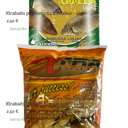
Xtrabaits primama za babušku - 1kg
2,50
€
Saznaj više
Xtrabaits primama za deveriku - 1kg
2,50
€
Saznaj više