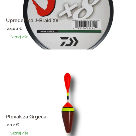
Upredenica J-Braid X8
24,00
€
Saznaj više
Plovak za Grgeča
2,12
€
Saznaj više