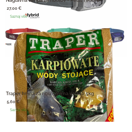
Naglavna lampa za ribolov - Petzl TIKKINA
27,00
€
Saznaj više
Traper hrana za ribu - mirna voda 2,5kg
5,60
€
Saznaj više