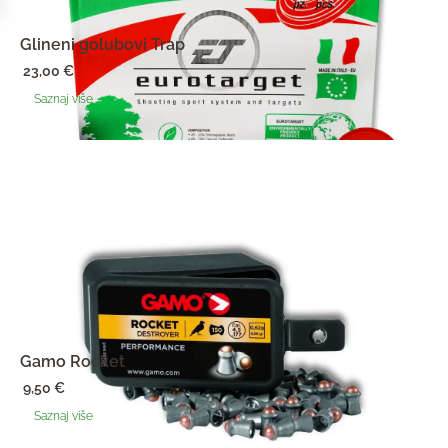
Glineni golubovi Trap
23,00
€
Saznaj više
Gamo Rocket
9,50
€
Saznaj više