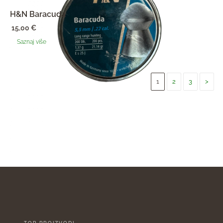
H&N Baracuda
15,00
€
Saznaj više
1
2
3
>