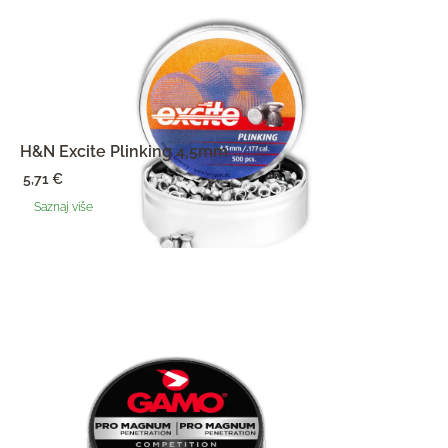
H&N Excite Plinking 4,5mm
5,71
€
Saznaj više