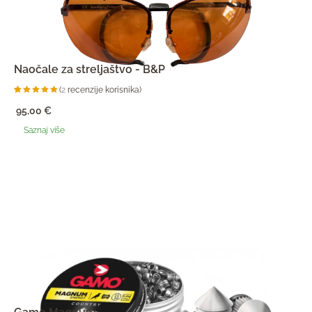
Naočale za streljaštvo - B&P
(
2
recenzije korisnika)
Korisničke
2
ocjene:
95,00
€
5.00
od
ukupno 5
(
Saznaj više
korisnika)