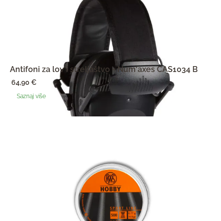
Antifoni za lov i streljaštvo - Num'axes CAS1034 B
64,90
€
Saznaj više