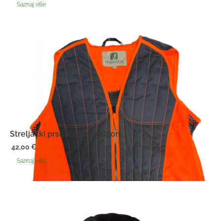
(
Saznaj više
korisnika)
Streljački prsluk - Percussion
42,00
€
Saznaj više