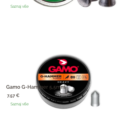
ukupno 5
(
Saznaj više
korisnika)
Gamo G-Hammer 5,5mm
7,57
€
Saznaj više