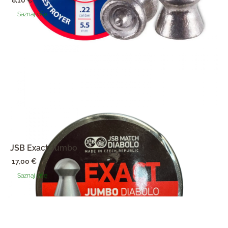
8,10
€
Saznaj više
JSB Exact Jumbo
17,00
€
Saznaj više