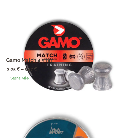
Gamo Match 4,5mm
–
3,05
€
5,57
€
Raspon
Saznaj više
cijena:
od
3,05 €
do
5,57 €