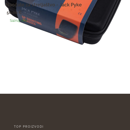
Naočale za streljaštvo - Jack Pyke
50,00
€
Saznaj više
<
1
2
3
TOP PROIZVODI