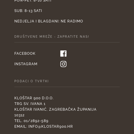
PON-PET: 8-16 SATI
SUB: 8-13 SATI
NEDJELJA I BLAGDANI: NE RADIMO
DRUŠTVENE MREŽE - ZAPRATITE NAS!
FACEBOOK
INSTAGRAM
PODACI O TVRTKI
KLOŠTAR 900 D.O.O.
TRG SV. IVANA 1
KLOŠTAR IVANIĆ, ZAGREBAČKA ŽUPANIJA
10312
TEL. 01/2892-589
EMAIL:
INFO@KLOSTAR900.HR