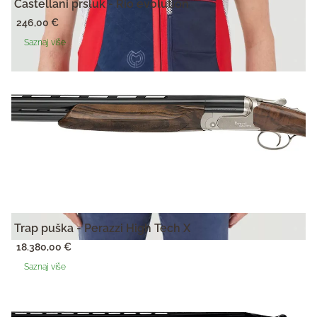
Castellani prsluk - Rio evolution
246,00
€
Saznaj više
Trap puška - Perazzi High Tech X
18.380,00
€
Saznaj više