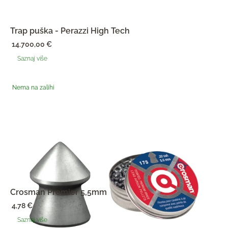
Trap puška - Perazzi High Tech
14.700,00
€
Saznaj više
Nema na zalihi
Crosman Premier 5,5mm
4,78
€
Saznaj više