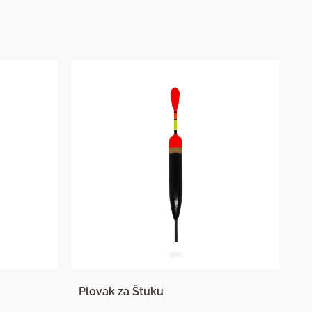
Plovak za Štuku
Pl