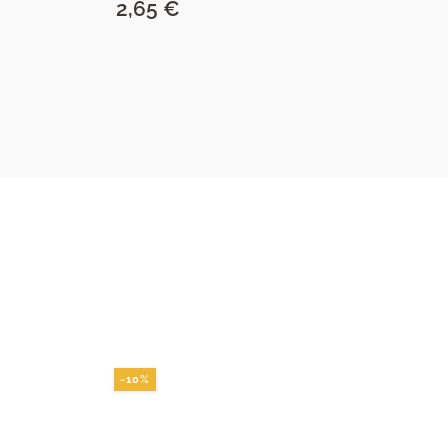
2,65
€
2
SAZNAJ VIŠE
-10%
-