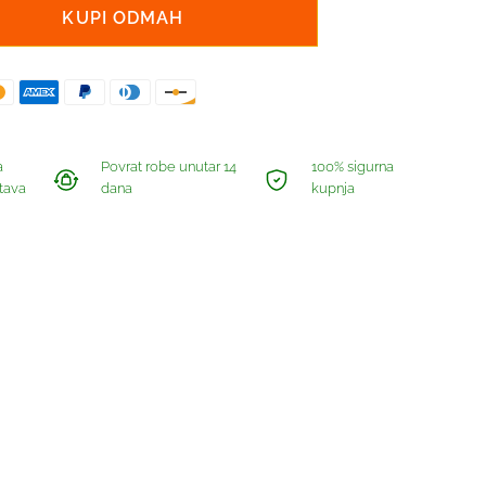
KUPI ODMAH
a
Povrat robe unutar 14
100% sigurna
tava
dana
kupnja