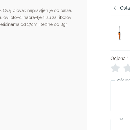
Osta
v. Ovaj plovak napravljen je od balse.
, ovi plovci napravljeni su za ribolov
 veličinama od 17cm i težine od 8gr.
Ocjena
*
Vaša re
Ime