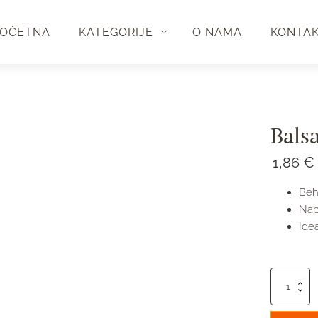
OČETNA
KATEGORIJE
O NAMA
KONTA
Bals
1,86
€
Beh
Nap
Idea
Balsa
plovak
količina