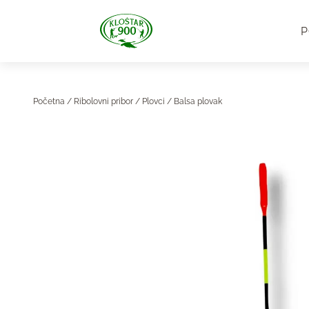
P
Početna
/
Ribolovni pribor
/
Plovci
/ Balsa plovak