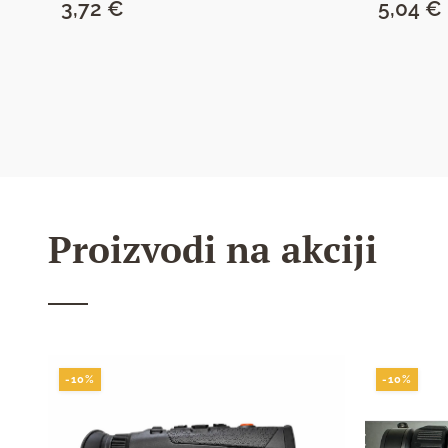
3,72
€
5,04
€
SAZNAJ VIŠE
Proizvodi na akciji
-10%
-10%