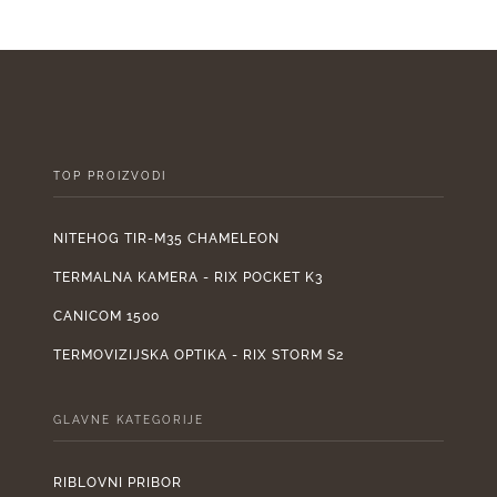
bila
je:
bila
je:
1.899,00 €.
je:
2.110,00 €.
950
TOP PROIZVODI
NITEHOG TIR-M35 CHAMELEON
TERMALNA KAMERA - RIX POCKET K3
CANICOM 1500
TERMOVIZIJSKA OPTIKA - RIX STORM S2
GLAVNE KATEGORIJE
RIBLOVNI PRIBOR