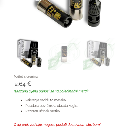
Podijeli s drugima:
2,64
€
Iskazana cijena odnosi se na pojedinačni metak*
Pakiranje sadrži 10 metaka.
Posebna površinska obrada kugle.
Razoran učinak metka.
Ovaj proizvod nije moguće poslati dostavnom službom*