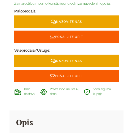
Za narudžbu molimo koristiti jednu od niže navedenih opcija.
Maloprodaja:
NAZOVITE NAS
POŠALJITE UPIT
Veleprodaja/Usluge:
NAZOVITE NAS
POŠALJITE UPIT
Brza
Povrat robe unutar 14
100% sigurna
dostava
dana
kupnja
Opis