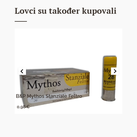
Lovci su također kupovali
B&P Mythos Stanziale Feltro
B&P
0,98
€
1,05