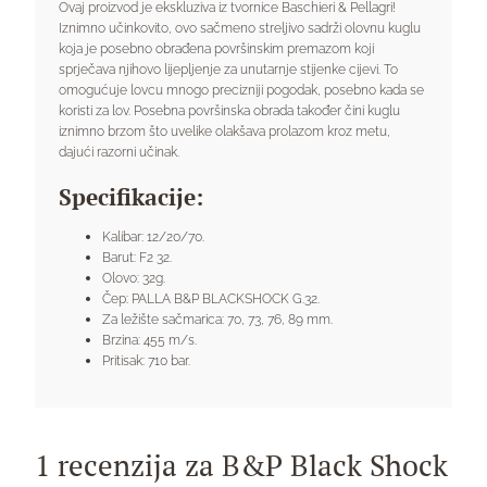
Ovaj proizvod je ekskluziva iz tvornice Baschieri & Pellagri!
Iznimno učinkovito, ovo sačmeno streljivo sadrži olovnu kuglu
koja je posebno obrađena površinskim premazom koji
sprječava njihovo lijepljenje za unutarnje stijenke cijevi. To
omogućuje lovcu mnogo precizniji pogodak, posebno kada se
koristi za lov. Posebna površinska obrada također čini kuglu
iznimno brzom što uvelike olakšava prolazom kroz metu,
dajući razorni učinak.
Specifikacije:
Kalibar: 12/20/70.
Barut: F2 32.
Olovo: 32g.
Čep: PALLA B&P BLACKSHOCK G.32.
Za ležište sačmarica: 70, 73, 76, 89 mm.
Brzina: 455 m/s.
Pritisak: 710 bar.
1 recenzija za
B&P Black Shock