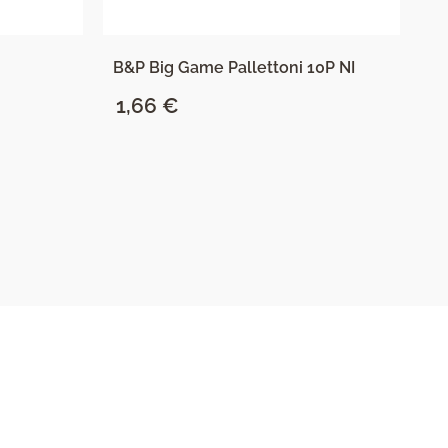
B&P Big Game Pallettoni 10P NI
B&
1,66
€
0
SAZNAJ VIŠE