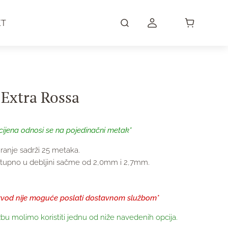
KT
Extra Rossa
cijena odnosi se na pojedinačni metak*
iranje sadrži 25 metaka.
tupno u debljini sačme od 2,0mm i 2,7mm.
zvod nije moguće poslati dostavnom službom*
bu molimo koristiti jednu od niže navedenih opcija.