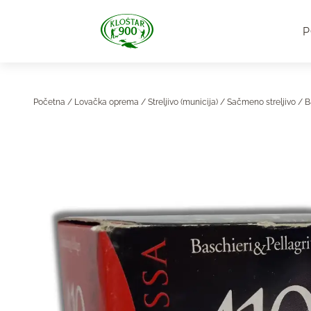
P
Početna
/
Lovačka oprema
/
Streljivo (municija)
/
Sačmeno streljivo
/ B