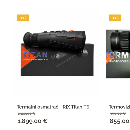
-10%
-10%
Termalni osmatrač - RIX Titan T6
Termovizi
2.110,00
€
950,00
€
Izvorna
1.899,00
€
Trenutna
Izvorna
855,0