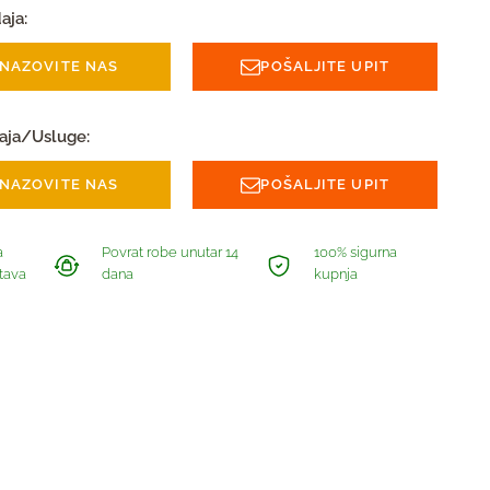
aja:
NAZOVITE NAS
POŠALJITE UPIT
aja/Usluge:
NAZOVITE NAS
POŠALJITE UPIT
a
Povrat robe unutar 14
100% sigurna
tava
dana
kupnja