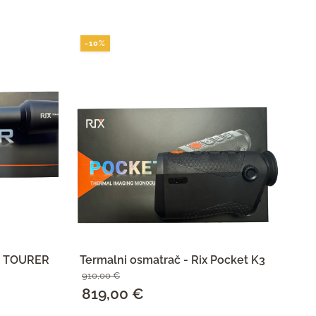
-10%
-
IX TOURER
Termalni osmatrač - Rix Pocket K3
Te
910,00
€
55
Izvorna
819,00
€
Trenutna
I
4