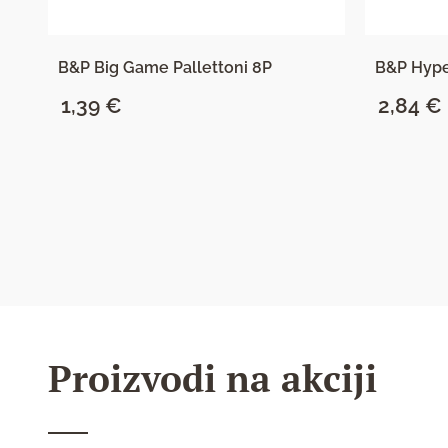
B&P Big Game Pallettoni 8P
B&P Hype
1,39
€
2,84
€
SAZNAJ VIŠE
Proizvodi na akciji