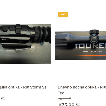
-10%
jska optika - RIX Storm S2
Dnevno noćna optika - R
T20
0
€
Trenutna
750,00
€
Izvorna
675,00
€
Trenutna