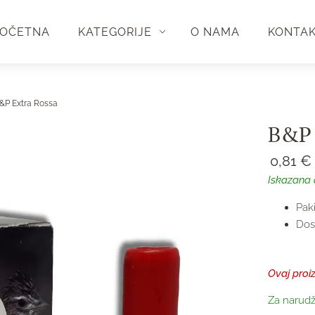
OČETNA
KATEGORIJE
O NAMA
KONTA
&P Extra Rossa
B&P 
0,81
€
Iskazana 
Pak
Dos
Ovaj proi
Za narudž