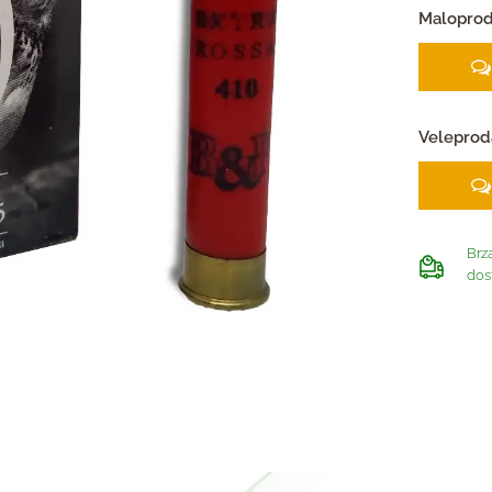
Maloprod
Veleprod
Brz
dos