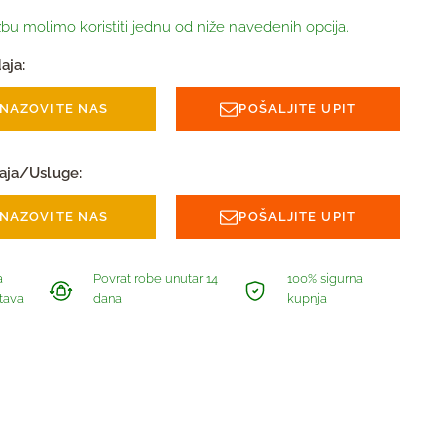
bu molimo koristiti jednu od niže navedenih opcija.
aja:
NAZOVITE NAS
POŠALJITE UPIT
aja/Usluge:
NAZOVITE NAS
POŠALJITE UPIT
a
Povrat robe unutar 14
100% sigurna
tava
dana
kupnja