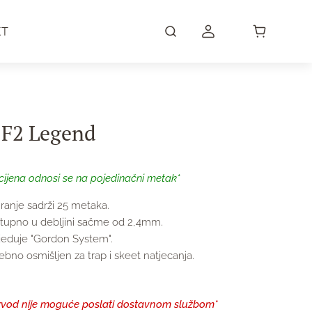
KT
F2 Legend
cijena odnosi se na pojedinačni metak*
iranje sadrži 25 metaka.
tupno u debljini sačme od 2,4mm.
jeduje "Gordon System".
bno osmišljen za trap i skeet natjecanja.
zvod nije moguće poslati dostavnom službom*