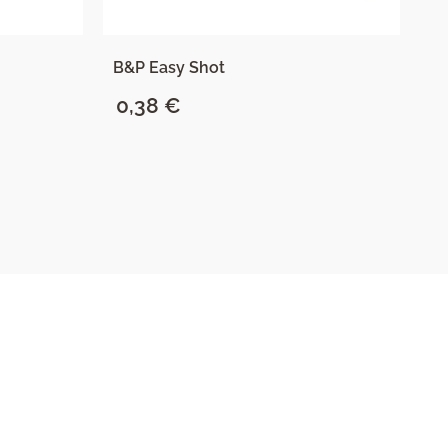
B&P Easy Shot
B&
0,38
€
0
SAZNAJ VIŠE