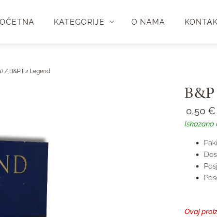
OČETNA
KATEGORIJE
O NAMA
KONTA
a)
/ B&P F2 Legend
B&P 
0,50
€
Iskazana 
Pak
Dos
Pos
Pose
Ovaj proi