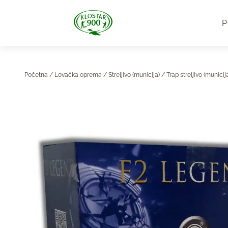
P
Početna
/
Lovačka oprema
/
Streljivo (municija)
/
Trap streljivo (municij