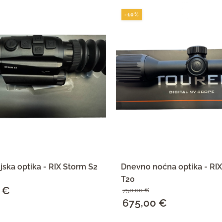
-10%
jska optika - RIX Storm S2
Dnevno noćna optika - R
T20
0
€
Trenutna
750,00
€
Izvorna
675,00
€
Trenutna
cijena
cijena
cijena
SAZNAJ VIŠE
SAZNAJ VIŠE