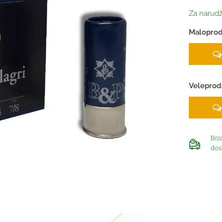
Za narudž
Maloprod
Veleprod
Brz
dos