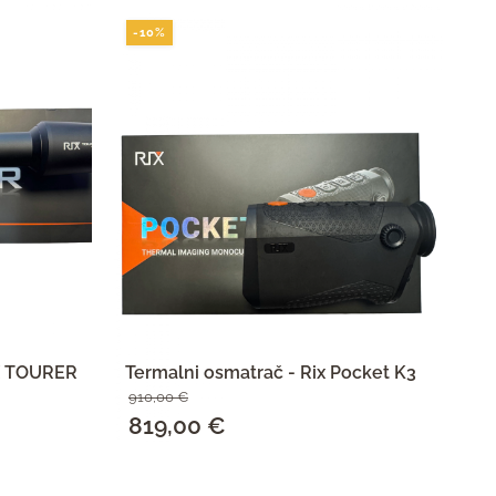
-10%
-
IX TOURER
Termalni osmatrač - Rix Pocket K3
Te
910,00
€
55
Izvorna
819,00
€
Trenutna
I
4
cijena
cijena
c
SAZNAJ VIŠE