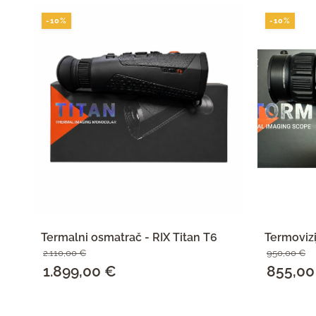
-10%
-10%
Termalni osmatrač - RIX Titan T6
Termovizi
2.110,00
€
950,00
€
Izvorna
1.899,00
€
Trenutna
Izvorna
855,0
cijena
cijena
cijena
SAZNAJ VIŠE