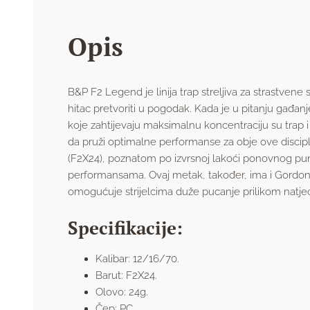
Opis
B&P F2 Legend je linija trap streljiva za strastvene 
hitac pretvoriti u pogodak. Kada je u pitanju gađanj
koje zahtijevaju maksimalnu koncentraciju su trap i
da pruži optimalne performanse za obje ove discip
(F2X24), poznatom po izvrsnoj lakoći ponovnog pun
performansama. Ovaj metak, također, ima i Gordon s
omogućuje strijelcima duže pucanje prilikom natjeca
Specifikacije:
Kalibar: 12/16/70.
Barut: F2X24.
Olovo: 24g.
Čep: PC.