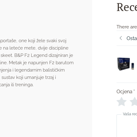
Rec
There are
Osta
sportaše, one koji žele svaki svoj
e na leteće mete, dvije discipline
 skeet. B&P F2 Legend dizajniran je
line. Metak je napunjen F2 barutom
jenja i legendarnim balističkim
ustav koji umanjuje trzaj i
nja ili treninga.
Ocjena
*
Vaša re