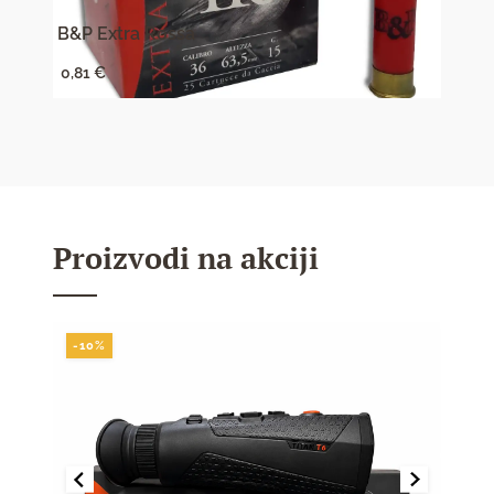
B&P Extra Rossa
B&P 
0,81
€
2,84
Proizvodi na akciji
-10%
-10