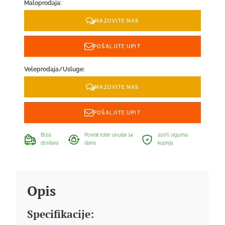
Maloprodaja:
NAZOVITE NAS
POŠALJITE UPIT
Veleprodaja/Usluge:
NAZOVITE NAS
POŠALJITE UPIT
Brza
Povrat robe unutar 14
100% sigurna
dostava
dana
kupnja
Opis
Specifikacije: