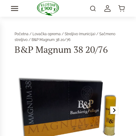
Početna
/
Lovačka oprema
/
Streljivo (municija)
/
Sačmeno
streljivo
/ B&P Magnum 38 20/76
B&P Magnum 38 20/76