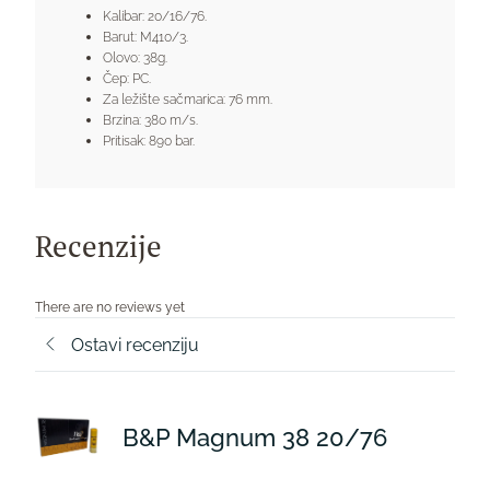
Kalibar: 20/16/76.
Barut: M410/3.
Olovo: 38g.
Čep: PC.
Za ležište sačmarica: 76 mm.
Brzina: 380 m/s.
Pritisak: 890 bar.
Recenzije
There are no reviews yet
Ostavi recenziju
B&P Magnum 38 20/76