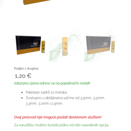
Podijeli s drugima:
1,20
€
Iskazana cijena odnosi se na pojedinačni metak*
Pakiranje sadrži 10 metaka.
Dostupno u debljinama sačme od 3,9mm, 3,5mm,
3,3mm, 3,1mm i 2,9mm.
Ovaj proizvod nije moguće poslati dostavnom službom*
Za narudžbu molimo koristiti jednu od niže navedenih opcija.