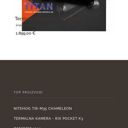
Termalni osmatrač - RIX Titan T6
Term
2.110,00
€
950,
Izvorna
Trenutna
Izv
1.899,00
€
855,
cijena
cijena
cije
bila
je:
bila
je:
1.899,00 €.
je:
2.110,00 €.
950
TOP PROIZVODI
NITEHOG TIR-M35 CHAMELEON
TERMALNA KAMERA - RIX POCKET K3