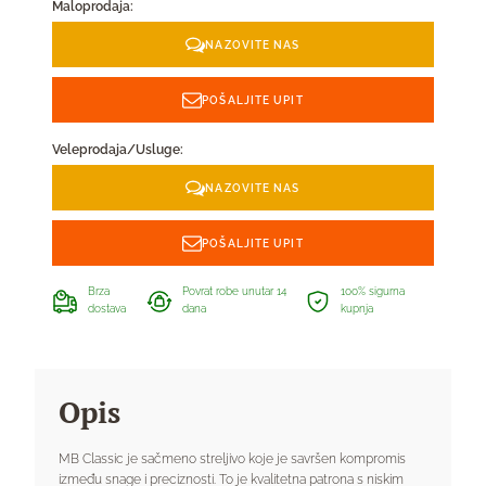
Maloprodaja:
NAZOVITE NAS
POŠALJITE UPIT
Veleprodaja/Usluge:
NAZOVITE NAS
POŠALJITE UPIT
Brza
Povrat robe unutar 14
100% sigurna
dostava
dana
kupnja
Opis
MB Classic je sačmeno streljivo koje je savršen kompromis
između snage i preciznosti. To je kvalitetna patrona s niskim