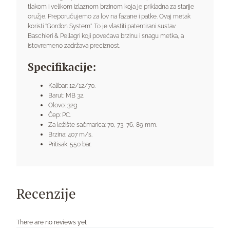
tlakom i velikom izlaznom brzinom koja je prikladna za starije
oružje. Preporučujemo za lov na fazane i patke. Ovaj metak
koristi "Gordon System". To je vlastiti patentirani sustav
Baschieri & Pellagri koji povećava brzinu i snagu metka, a
istovremeno zadržava preciznost.
Specifikacije:
Kalibar: 12/12/70.
Barut: MB 32.
Olovo: 32g.
Čep: PC.
Za ležište sačmarica: 70, 73, 76, 89 mm.
Brzina: 407 m/s.
Pritisak: 550 bar.
Recenzije
There are no reviews yet