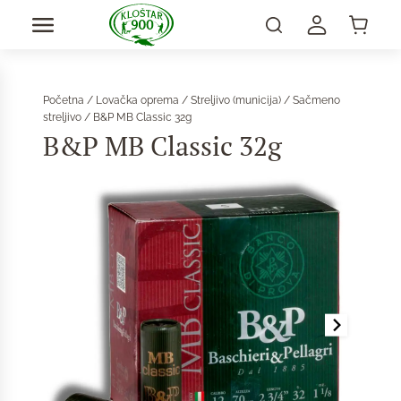
Početna
/
Lovačka oprema
/
Streljivo (municija)
/
Sačmeno
streljivo
/ B&P MB Classic 32g
B&P MB Classic 32g