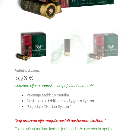
Podijeli s drugima:
0,76
€
Iskazana cijena odnosi se na pojedinačni metak*
Pakiranje sadrži 10 metaka.
Dostupno u debljinama od 3,5mm i 3,1mm.
Posjeduje "Gordon System"
Ovaj proizvod nije moguće poslati dostavnom službom*
Za narudžbu molimo koristiti jednu od niže navedenih opcija.