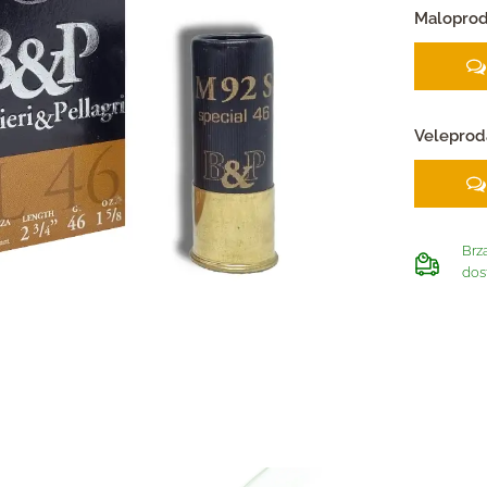
Maloprod
Veleprod
Brz
dos