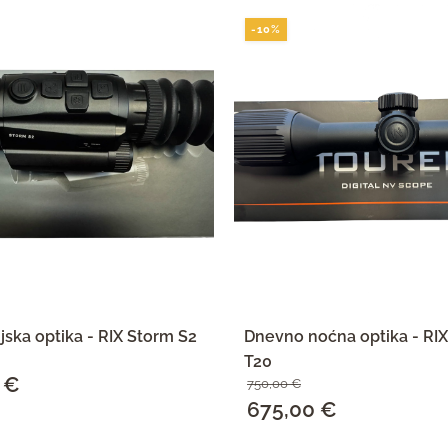
-10%
jska optika - RIX Storm S2
Dnevno noćna optika - R
T20
0
€
Trenutna
750,00
€
Izvorna
675,00
€
Trenutna
cijena
cijena
cijena
SAZNAJ VIŠE
SAZNAJ VIŠE