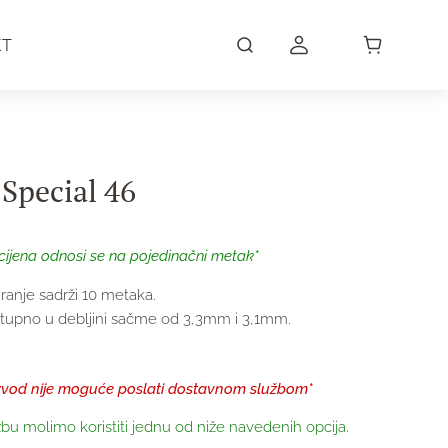
KT
Special 46
cijena odnosi se na pojedinačni metak*
ranje sadrži 10 metaka.
tupno u debljini sačme od 3,3mm i 3,1mm.
zvod nije moguće poslati dostavnom službom*
bu molimo koristiti jednu od niže navedenih opcija.