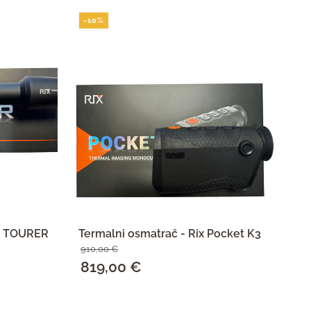
-10%
-
IX TOURER
Termalni osmatrač - Rix Pocket K3
Te
910,00
€
55
Izvorna
819,00
€
Trenutna
I
4
cijena
cijena
c
SAZNAJ VIŠE