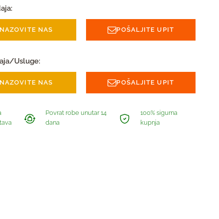
aja:
NAZOVITE NAS
POŠALJITE UPIT
aja/Usluge:
NAZOVITE NAS
POŠALJITE UPIT
a
Povrat robe unutar 14
100% sigurna
tava
dana
kupnja