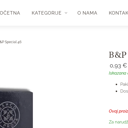
OČETNA
KATEGORIJE
O NAMA
KONTA
&P Special 46
B&P 
0,93
€
Iskazana 
Paki
Dos
Ovaj proi
Za narudž