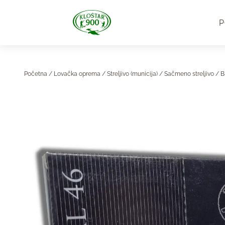
P
Početna
/
Lovačka oprema
/
Streljivo (municija)
/
Sačmeno streljivo
/ B