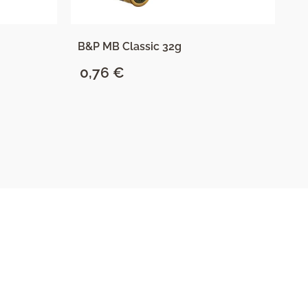
B&P MB Classic 32g
B
0,76
€
1
SAZNAJ VIŠE