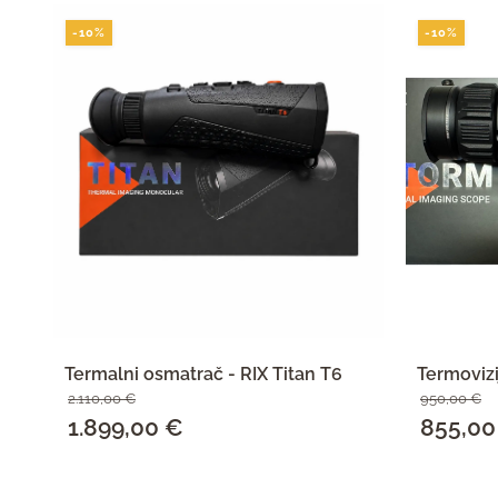
-10%
-10%
Termalni osmatrač - RIX Titan T6
Termovizi
2.110,00
€
950,00
€
Izvorna
1.899,00
€
Trenutna
Izvorna
855,0
cijena
cijena
cijena
SAZNAJ VIŠE