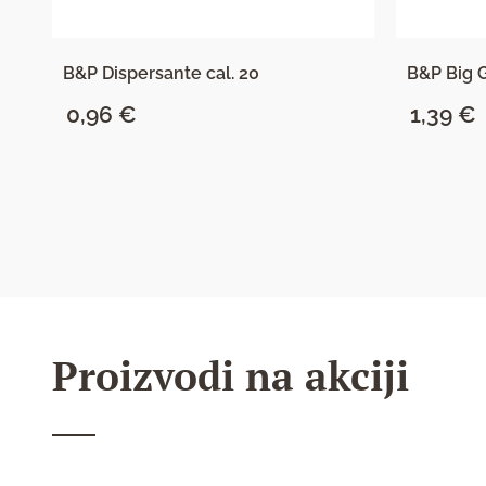
B&P Dispersante cal. 20
B&P Big 
0,96
€
1,39
€
SAZNAJ VIŠE
Proizvodi na akciji