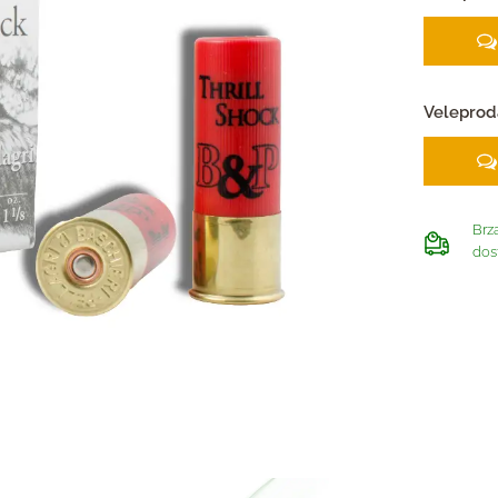
Veleprod
Brz
dos