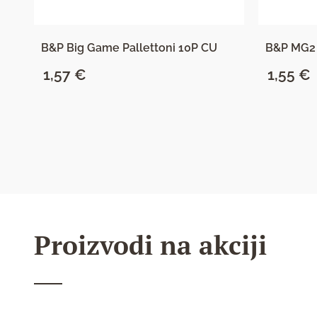
B&P Big Game Pallettoni 10P CU
B&P MG2
1,57
€
1,55
€
SAZNAJ VIŠE
Proizvodi na akciji