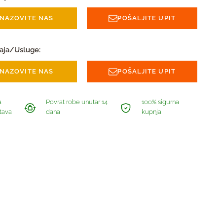
NAZOVITE NAS
POŠALJITE UPIT
aja/Usluge:
NAZOVITE NAS
POŠALJITE UPIT
a
Povrat robe unutar 14
100% sigurna
tava
dana
kupnja