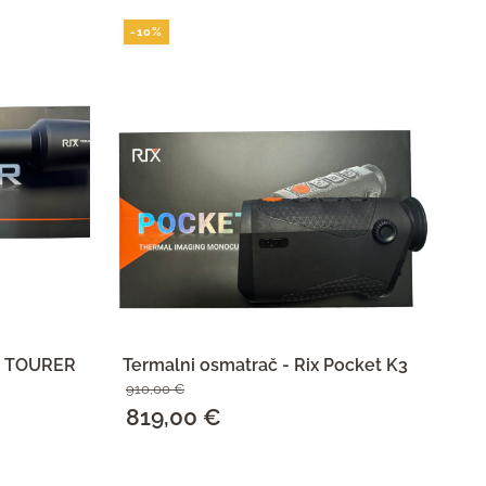
-10%
-
IX TOURER
Termalni osmatrač - Rix Pocket K3
Te
910,00
€
55
Izvorna
819,00
€
Trenutna
I
4
cijena
cijena
c
SAZNAJ VIŠE