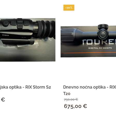
-10%
jska optika - RIX Storm S2
Dnevno noćna optika - R
T20
0
€
Trenutna
750,00
€
Izvorna
675,00
€
Trenutna
cijena
cijena
cijena
SAZNAJ VIŠE
SAZNAJ VIŠE