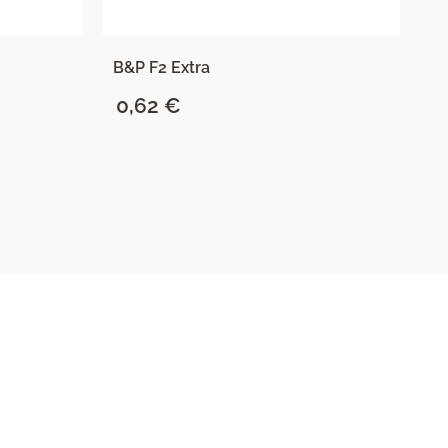
B&P F2 Extra
B
0,62
€
1
SAZNAJ VIŠE