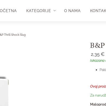
OČETNA
KATEGORIJE
O NAMA
KONTA
&P Thrill Shock Slug
B&P 
2,35
€
Iskazana 
Paki
Ovaj proi
Za narudž
Maloprod