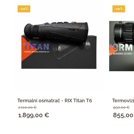
-10%
-10%
Termalni osmatrač - RIX Titan T6
Termovizi
2.110,00
€
950,00
€
Izvorna
1.899,00
€
Trenutna
Izvorna
855,0
cijena
cijena
cijena
SAZNAJ VIŠE