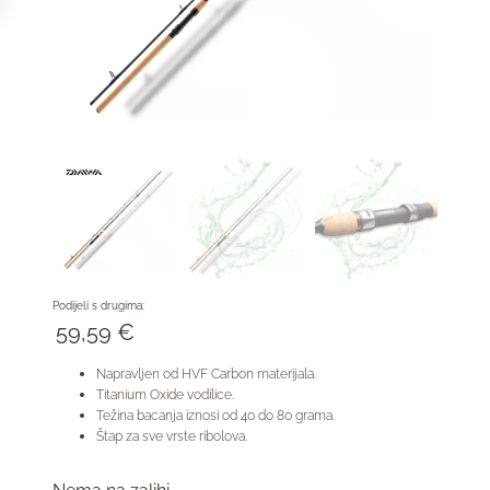
Podijeli s drugima:
59,59
€
Napravljen od HVF Carbon materijala.
Titanium Oxide vodilice.
Težina bacanja iznosi od 40 do 80 grama.
Štap za sve vrste ribolova.