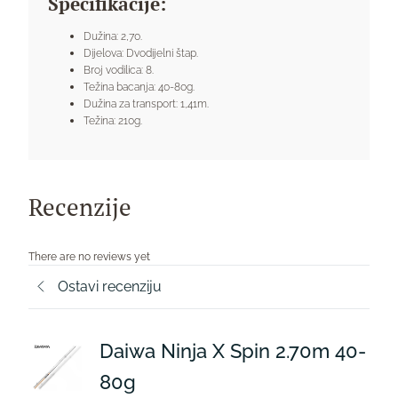
Specifikacije:
Dužina: 2,70.
Dijelova: Dvodijelni štap.
Broj vodilica: 8.
Težina bacanja: 40-80g.
Dužina za transport: 1,41m.
Težina: 210g.
Recenzije
There are no reviews yet
Ostavi recenziju
Daiwa Ninja X Spin 2.70m 40-
80g