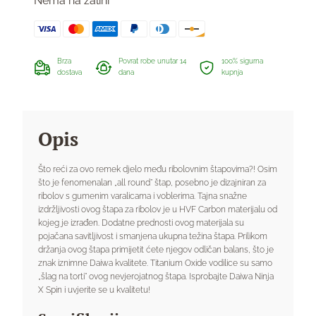
Nema na zalihi
Brza
Povrat robe unutar 14
100% sigurna
dostava
dana
kupnja
Opis
Što reći za ovo remek djelo među ribolovnim štapovima?! Osim
što je fenomenalan „all round” štap, posebno je dizajniran za
ribolov s gumenim varalicama i voblerima. Tajna snažne
izdržljivosti ovog štapa za ribolov je u HVF Carbon materijalu od
kojeg je izrađen. Dodatne prednosti ovog materijala su
pojačana savitljivost i smanjena ukupna težina štapa. Prilikom
držanja ovog štapa primijetit ćete njegov odličan balans, što je
znak iznimne Daiwa kvalitete. Titanium Oxide vodilice su samo
„šlag na torti” ovog nevjerojatnog štapa. Isprobajte Daiwa Ninja
X Spin i uvjerite se u kvalitetu!