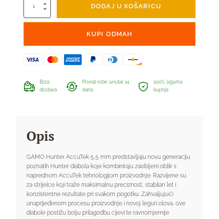
Gamo
DODAJ U KOŠARICU
Hunter
Accutek
5,5mm
KUPI ODMAH
količina
Brza
Povrat robe unutar 14
100% sigurna
dostava
dana
kupnja
Opis
GAMO Hunter AccuTek 5,5 mm predstavljaju novu generaciju
poznatih Hunter diabola koje kombiniraju zaobljeni oblik s
naprednom AccuTek tehnologijom proizvodnje. Razvijene su
za strijelce koji traže maksimalnu preciznost, stabilan let i
konzistentne rezultate pri svakom pogotku. Zahvaljujući
unaprijeđenom procesu proizvodnje i novoj leguri olova, ove
diabole postižu bolju prilagodbu cijevi te ravnomjernije