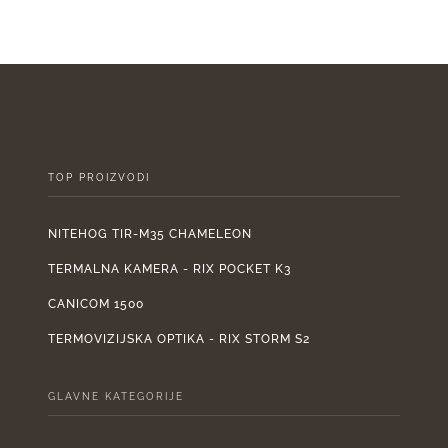
bila
je:
bila
je:
1.899,00 €.
je:
2.110,00 €.
950
TOP PROIZVODI
NITEHOG TIR-M35 CHAMELEON
TERMALNA KAMERA - RIX POCKET K3
CANICOM 1500
TERMOVIZIJSKA OPTIKA - RIX STORM S2
GLAVNE KATEGORIJE