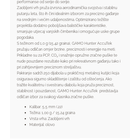
performanse od serije do serije.
Zaobljeni vrh pruža izvrsna aerodinamička svojstva i stabilnu
putanju leta, što ih čini idealnim izborom za precizno gađanje
na srednjim i većim udaljenostima. Optimizirano težište
projektila dodatno poboljšava balističke karakteristike,
smanjuje utjecaj vanjskih čimbenika i omogućuje uske grupe
pogodaka.
S težinom od 1,0 g (15,42 graina), GAMO Hunter AccuTek
pružaju odličan omjer brzine, preciznosti i energije na meti.
Prikladne su za PCP, CO₂ i snažnije opružne zračne puške te
nude pouzdane rezultate kako pri rekreativnom gađanju tako i
pri zahtjevnijem preciznom streljaštvu.
Pakiranje sadrži 250 dijabola u praktičnoj metalnoj kutijici koja
osigurava sigurno skladištenje i zaštitu od oštećenja. Ako
tražite kvalitetnu i svestranu diabolu koja pruža preciznost,
stabilnost i pouzdanost, GAMO Hunter AccuTek predstavlja
odličan izbor za svakog vlasnika zračne puške.
Kalibar: 5,5 mm (.22)
Težina: 1,00 g / 15,24 graina
Vrsta vrha: Zaobljeni vrh
Materijal: olovo