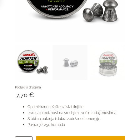
Podijeli s drugima:
7,70
€
Optimizirano težište za stabilniji let
Izvrsna preciznost na srednjim i većim udaljenostima
Stabilna putanja i dobra zadržanost energije
Pakiranje: 250 komada