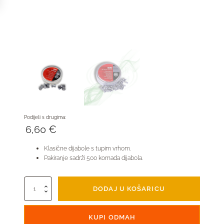
Podijeli s drugima:
6,60
€
Klasične dijabole s tupim vrhom.
Pakiranje sadrži 500 komada dijabola.
Geco
DODAJ U KOŠARICU
Diabolo
4,5mm
količina
KUPI ODMAH