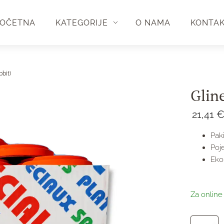
OČETNA
KATEGORIJE
O NAMA
KONTA
bbit)
Gline
21,41
Paki
Poj
Ekol
Za online
Glineni