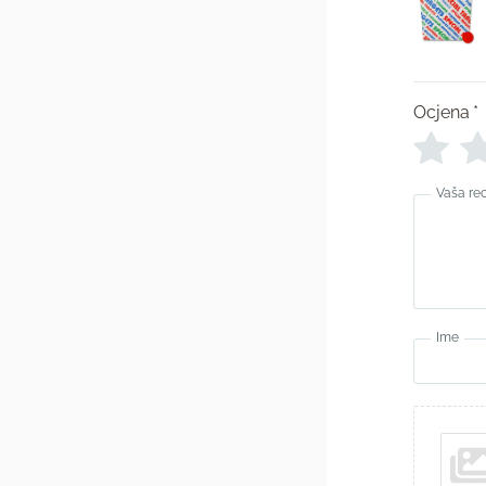
Ocjena
*
Vaša re
Ime