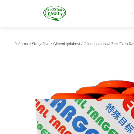
P
Početna
/
Streljaštvo
/
Glineni golubovi
/ Glineni golubovi Zec (Extra Ra