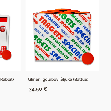
(Rabbit)
Glineni golubovi Šljuka (Battue)
Gl
34,50
€
4
SAZNAJ VIŠE