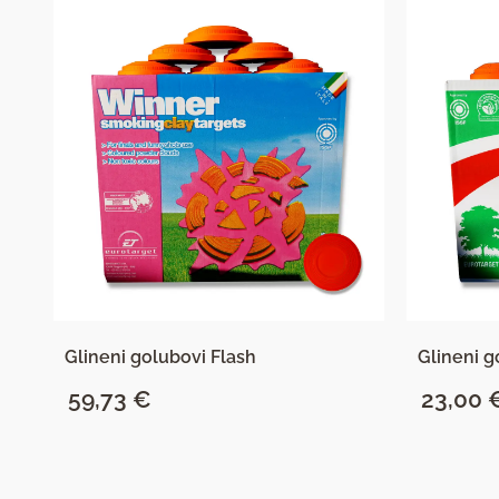
)
Glineni golubovi Flash
Glineni g
59,73
€
23,00
SAZNAJ VIŠE