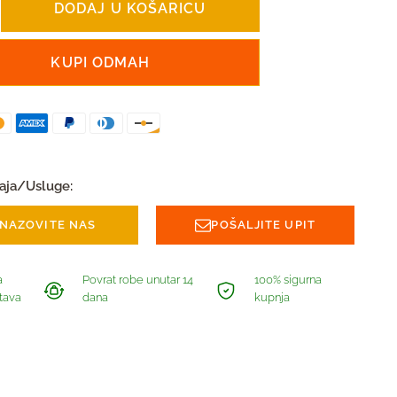
DODAJ U KOŠARICU
KUPI ODMAH
aja/Usluge:
NAZOVITE NAS
POŠALJITE UPIT
a
Povrat robe unutar 14
100% sigurna
tava
dana
kupnja