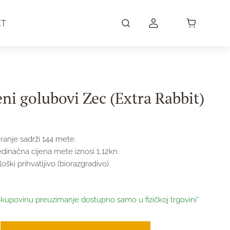
KT
ni golubovi Zec (Extra Rabbit)
€
ranje sadrži 144 mete.
edinačna cijena mete iznosi 1,12kn.
oški prihvatljivo (biorazgradivo).
 kupovinu preuzimanje dostupno samo u fizičkoj trgovini*