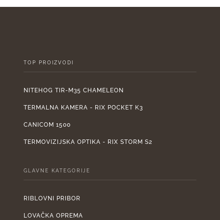
je:
1.899,00 €.
je:
2.110,00 €.
950
TOP PROIZVODI
NITEHOG TIR-M35 CHAMELEON
TERMALNA KAMERA - RIX POCKET K3
CANICOM 1500
TERMOVIZIJSKA OPTIKA - RIX STORM S2
GLAVNE KATEGORIJE
RIBLOVNI PRIBOR
LOVAČKA OPREMA