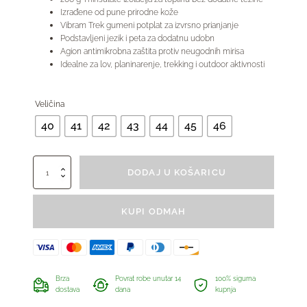
Izrađene od pune prirodne kože
Vibram Trek gumeni potplat za izvrsno prianjanje
Podstavljeni jezik i peta za dodatnu udobn
Agion antimikrobna zaštita protiv neugodnih mirisa
Idealne za lov, planinarenje, trekking i outdoor aktivnosti
Veličina
40
41
42
43
44
45
46
Gojzerice
DODAJ U KOŠARICU
za
lov
-
KUPI ODMAH
Jack
Pyke
količina
Brza
Povrat robe unutar 14
100% sigurna
dostava
dana
kupnja