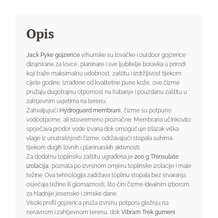
Opis
Jack Pyke gojzerice
vrhunske su lovačke i outdoor gojzerice
dizajnirane za lovce, planinare i sve ljubitelje boravka u prirodi
koji traže maksimalnu udobnost, zaštitu i izdržljivost tijekom
cijele godine. Izrađene od kvalitetne pune kože, ove čizme
pružaju dugotrajnu otpornost na habanje i pouzdanu zaštitu u
zahtjevnim uvjetima na terenu.
Zahvaljujući
Hydroguard membrani
, čizme su potpuno
vodootporne, ali istovremeno prozračne. Membrana učinkovito
sprječava prodor vode izvana dok omogućuje izlazak viška
vlage iz unutrašnjosti čizme, održavajući stopala suhima
tijekom dugih lovnih i planinarskih aktivnosti.
Za dodatnu toplinsku zaštitu ugrađena je
200 g Thinsulate
izolacija
, poznata po izvrsnom omjeru toplinske izolacije i male
težine. Ova tehnologija zadržava toplinu stopala bez stvaranja
osjećaja težine ili glomaznosti, što čini čizme idealnim izborom
za hladnije jesenske i zimske dane.
Visoki profil gojzerica pruža izvrsnu potporu gležnju na
neravnom i zahtjevnom terenu, dok
Vibram Trek gumeni