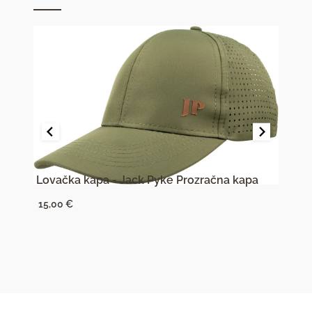
Lovačka kapa - Jack Pyke Prozračna kapa
Rukav
15,00
€
10,0