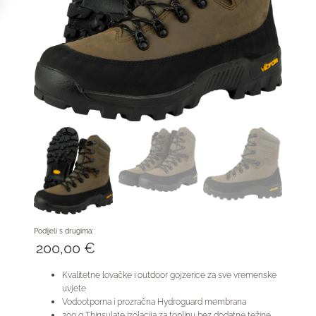
Podijeli s drugima:
200,00
€
Kvalitetne lovačke i outdoor gojzerice za sve vremenske
uvjete
Vodootporna i prozračna Hydroguard membrana
200 g Thinsulate izolacija za toplinu bez dodatne težine