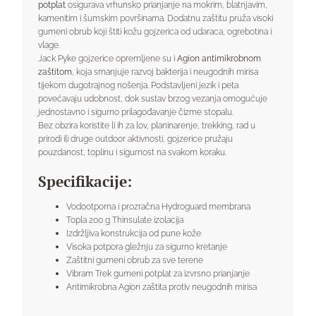
potplat
osigurava vrhunsko prianjanje na mokrim, blatnjavim,
kamenitim i šumskim površinama. Dodatnu zaštitu pruža visoki
gumeni obrub koji štiti kožu gojzerica od udaraca, ogrebotina i
vlage.
Jack Pyke gojzerice opremljene su i
Agion antimikrobnom
zaštitom
, koja smanjuje razvoj bakterija i neugodnih mirisa
tijekom dugotrajnog nošenja. Podstavljeni jezik i peta
povećavaju udobnost, dok sustav brzog vezanja omogućuje
jednostavno i sigurno prilagođavanje čizme stopalu.
Bez obzira koristite li ih za lov, planinarenje, trekking, rad u
prirodi ili druge outdoor aktivnosti, gojzerice pružaju
pouzdanost, toplinu i sigurnost na svakom koraku.
Specifikacije:
Vodootporna i prozračna Hydroguard membrana
Topla 200 g Thinsulate izolacija
Izdržljiva konstrukcija od pune kože
Visoka potpora gležnju za sigurno kretanje
Zaštitni gumeni obrub za sve terene
Vibram Trek gumeni potplat za izvrsno prianjanje
Antimikrobna Agion zaštita protiv neugodnih mirisa