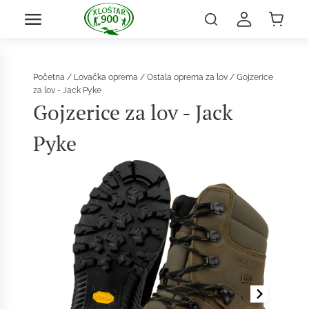
Početna
/
Lovačka oprema
/
Ostala oprema za lov
/ Gojzerice
za lov - Jack Pyke
Gojzerice za lov - Jack
Pyke