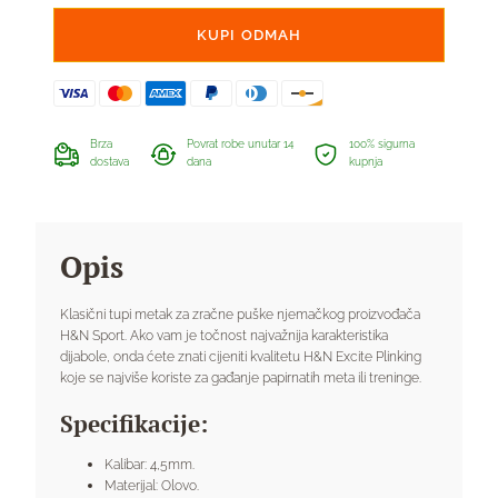
Plinking
4,5mm
KUPI ODMAH
količina
Brza
Povrat robe unutar 14
100% sigurna
dostava
dana
kupnja
Opis
Klasični tupi metak za zračne puške njemačkog proizvođača
H&N Sport. Ako vam je točnost najvažnija karakteristika
dijabole, onda ćete znati cijeniti kvalitetu H&N Excite Plinking
koje se najviše koriste za gađanje papirnatih meta ili treninge.
Specifikacije:
Kalibar: 4,5mm.
Materijal: Olovo.