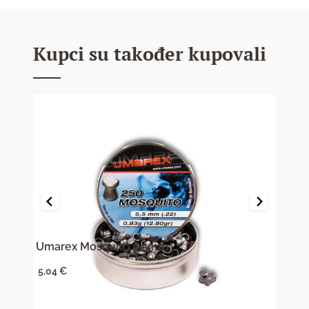
Kupci su također kupovali
Umarex Mosquito 5,5mm
JSB 
5,04
€
17,0