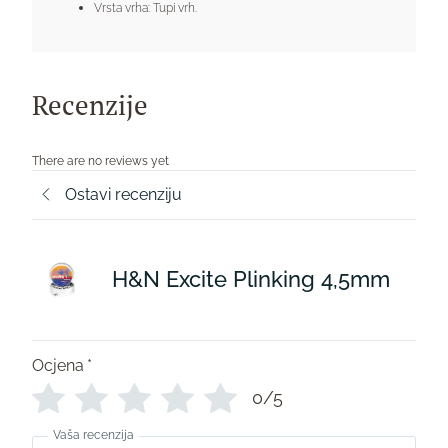
Vrsta vrha: Tupi vrh.
Recenzije
There are no reviews yet
Ostavi recenziju
H&N Excite Plinking 4,5mm
Ocjena
*
0/5
Vaša recenzija