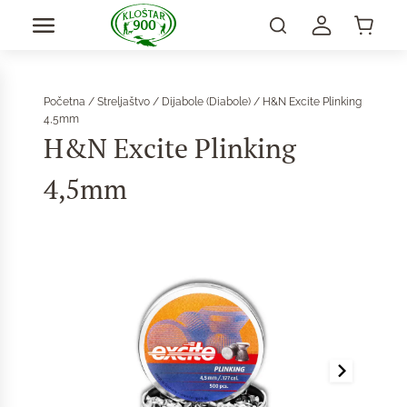
Početna
/
Streljaštvo
/
Dijabole (Diabole)
/ H&N Excite Plinking
4,5mm
H&N Excite Plinking
4,5mm