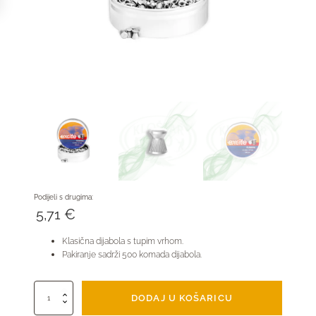
Podijeli s drugima:
5,71
€
Klasična dijabola s tupim vrhom.
Pakiranje sadrži 500 komada dijabola.
H&N
DODAJ U KOŠARICU
Excite