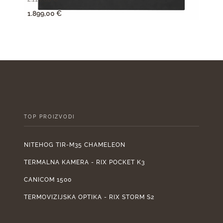
Izvorna
Trenutna
Izv
1.899,00
€
855,
cijena
cijena
cije
bila
je:
bila
je:
1.899,00 €.
je:
2.110,00 €.
950
TOP PROIZVODI
NITEHOG TIR-M35 CHAMELEON
TERMALNA KAMERA - RIX POCKET K3
CANICOM 1500
TERMOVIZIJSKA OPTIKA - RIX STORM S2