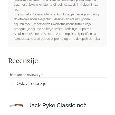
sigurnost tijekom korištenja, čineći nož stabilnim i sigurnim za
rad.
Ergonomska drška izrađena od kombinacije mesinga i ružinog
drveta daje nožu elegantan i klasičan izgled, uz ugodan i
siguran hvat. Uz nož dolazi i kvalitetna kožna futrola koja
omogućuje sigurno nošenje i zaštitu kada nije u upotrebi.
S duljinom oštrice od 8 cm, nož je kompaktan i praktičan za
razne zadatke u prirodi, od pripreme opreme do općih potreba.
Recenzije
There are no reviews yet
Ostavi recenziju
Jack Pyke Classic nož