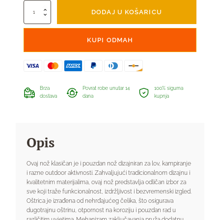
Jack
DODAJ U KOŠARICU
Pyke
Classic
nož
KUPI ODMAH
količina
Brza
Povrat robe unutar 14
100% sigurna
dostava
dana
kupnja
Opis
Ovaj nož klasičan je i pouzdan nož dizajniran za lov, kampiranje
i razne outdoor aktivnosti. Zahvaljujući tradicionalnom dizajnu i
kvalitetnim materijalima, ovaj nož predstavlja odličan izbor za
sve koji traže funkcionalnost, izdržljivost i bezvremenski izgled.
Oštrica je izrađena od nehrđajućeg čelika, što osigurava
dugotrajnu oštrinu, otpornost na koroziju i pouzdan rad u
različitim uvjetima. Mehanizam zaključavanja pruža dodatnu