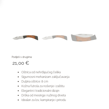
Podijeli s drugima:
21,00
€
Oštrica od nehrđajućeg čelika
Sigurnosni mehanizam zaključavanja
Duljina oštrice: 8 cm
Kožna futrola za nošenje i zaštitu
Elegantni i tradicionalni dizajn
Drška od mesinga i ružinog drveta
Idealan za lov, kampiranje i prirodu