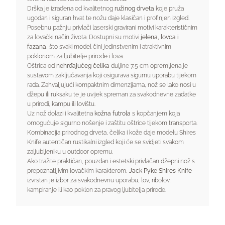
Drška je izrađena od kvalitetnog
ružinog drveta
koje pruža
ugodan i siguran hvat te nožu daje klasičan i profinjen izgled.
Posebnu pažnju privlači laserski gravirani motivi karakterističnim
za lovački način života. Dostupni su motivi
jelena, lovca i
fazana
, što svaki model čini jedinstvenim i atraktivnim
poklonom za ljubitelje prirode i lova.
Oštrica od
nehrđajućeg čelika
duljine 7,5 cm opremljena je
sustavom zaključavanja koji osigurava sigurnu uporabu tijekom
rada. Zahvaljujući kompaktnim dimenzijama, nož se lako nosi u
džepu ili ruksaku te je uvijek spreman za svakodnevne zadatke
u prirodi, kampu ili lovištu.
Uz nož dolazi i kvalitetna
kožna futrola
s kopčanjem koja
omogućuje sigurno nošenje i zaštitu oštrice tijekom transporta.
Kombinacija prirodnog drveta, čelika i kože daje modelu Shires
Knife autentičan rustikalni izgled koji će se svidjeti svakom
zaljubljeniku u outdoor opremu.
Ako tražite praktičan, pouzdan i estetski privlačan džepni nož s
prepoznatljivim lovačkim karakterom,
Jack Pyke Shires Knife
izvrstan je izbor za svakodnevnu uporabu, lov, ribolov,
kampiranje ili kao poklon za pravog ljubitelja prirode.