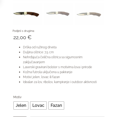
Podijeli s drugima:
22,00
€
Drška od ružinog drveta
Duljina oštrice: 7,5 cm
Nehrđajuća čelična oštrica sa sigurnosnim
zaključavanjem
Laserski gravirani bolster s motivima lova i prirode
Kožna futrola uključena u pakiranje
Motivi: jelen, lovac ili fazan
Idealan za lov, ribolov, kampiranje i outdoor aktivnosti
Motiv
Jelen
Lovac
Fazan