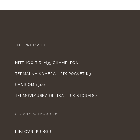
je:
1.899,00 €.
je:
2.110,00 €.
950
TOP PROIZVODI
NITEHOG TIR-M35 CHAMELEON
TERMALNA KAMERA - RIX POCKET K3
CANICOM 1500
TERMOVIZIJSKA OPTIKA - RIX STORM S2
GLAVNE KATEGORIJE
RIBLOVNI PRIBOR