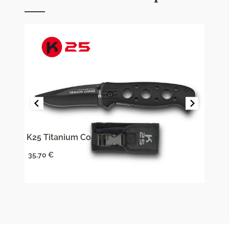
K25 Titanium Coated
Nož 
35,70
€
14,0