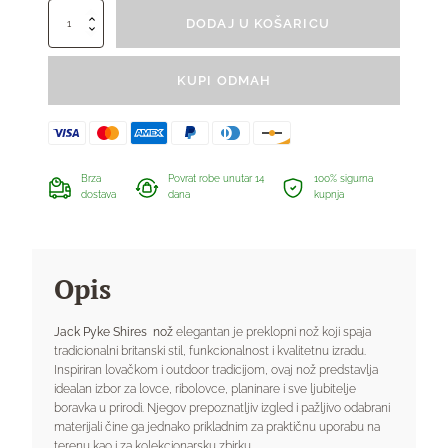
Jack
DODAJ U KOŠARICU
Pyke
Shires
nož
KUPI ODMAH
količina
Brza
Povrat robe unutar 14
100% sigurna
dostava
dana
kupnja
Opis
Jack Pyke Shires nož
elegantan je preklopni nož koji spaja
tradicionalni britanski stil, funkcionalnost i kvalitetnu izradu.
Inspiriran lovačkom i outdoor tradicijom, ovaj nož predstavlja
idealan izbor za lovce, ribolovce, planinare i sve ljubitelje
boravka u prirodi. Njegov prepoznatljiv izgled i pažljivo odabrani
materijali čine ga jednako prikladnim za praktičnu uporabu na
terenu kao i za kolekcionarsku zbirku.