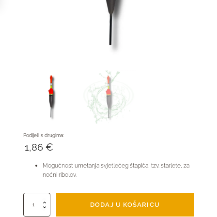
Podijeli s drugima:
1,86
€
Mogućnost umetanja svjetlećeg štapića, tzv. starlete, za
noćni ribolov.
Klizni
DODAJ U KOŠARICU
plovak