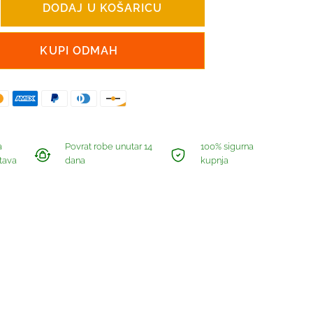
DODAJ U KOŠARICU
KUPI ODMAH
a
Povrat robe unutar 14
100% sigurna
tava
dana
kupnja