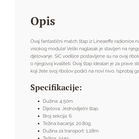
Opis
Ovaj fantastični match štap iz Lineaeffe radionice n
visokog modula! Veliki naglasak je stavljen na nje
djelovanje. SiC vodilice postavljene su na ovaj ribo
o njegovoj kvaliteti. Ovaj štap idealan je za prave s
koji žele svoj ribolov podići na novi nivo. Isprobaj ga
Specifikacije:
Dužina: 4,50m.
Dijelova: Jednodijelni štap.
Broj sekcija: 6.
Težina bacanja: 20.80g.
Dužina za transport: 1,28m.
Težina: 244g.