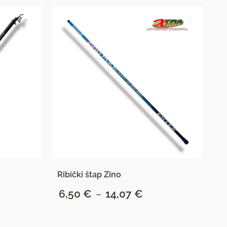
Ribički štap Zino
Št
6,50
€
–
14,07
€
Raspon
1
cijena:
od