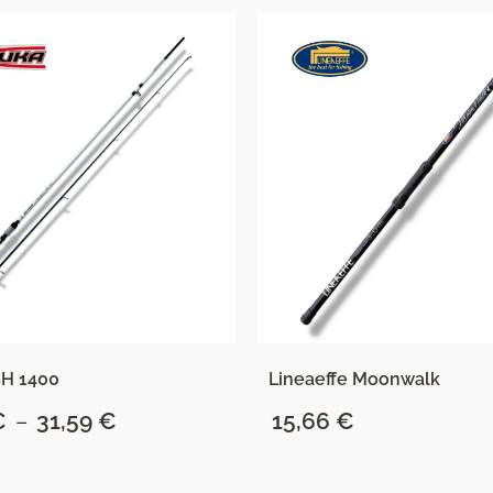
SH 1400
Lineaeffe Moonwalk
€
–
31,59
€
Raspon
15,66
€
cijena:
od