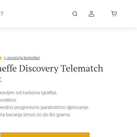
KT
(
1
recenzija korisnika)
ka
aeffe Discovery Telematch
€
a)
avljen od karbona (grafita).
vodilice.
redno progresivno parabolično djelovanje.
ina bacanja iznosi 20 do 80 grama.