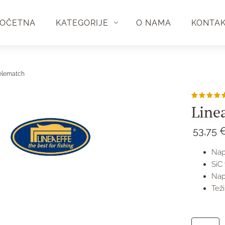
OČETNA
KATEGORIJE
O NAMA
KONTA
Telematch
Korisnič
1
Line
ocjena:
5.00
od
ukupno 5
(
53,75
korisnik
Napr
SiC 
Nap
Tež