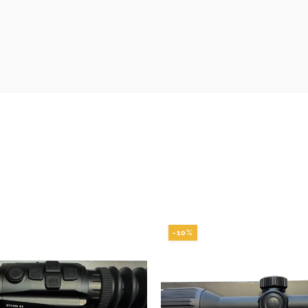
SAZNAJ VIŠE
SAZNAJ VIŠE
29,20 €
do
31,59 €
-10%