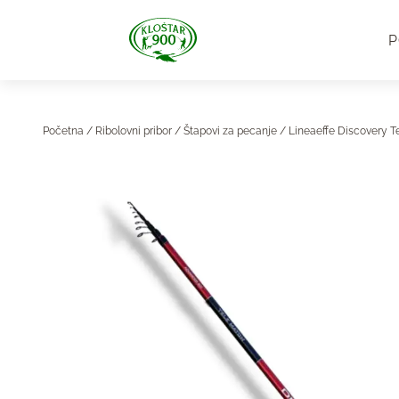
P
Početna
/
Ribolovni pribor
/
Štapovi za pecanje
/ Lineaeffe Discovery 