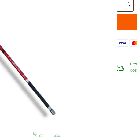
Lineaeffe
Discovery
Telematch
količina
Brz
dos