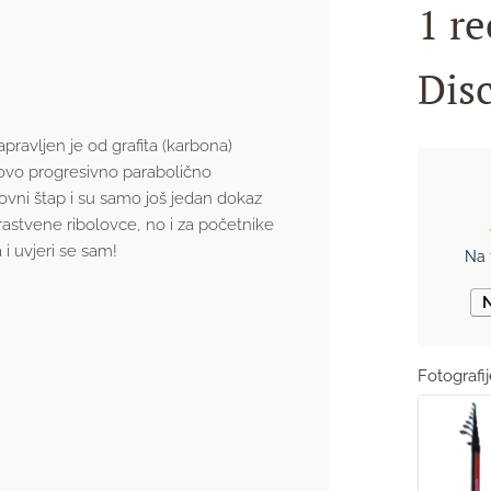
1 re
Dis
apravljen je od grafita (karbona)
govo progresivno parabolično
lovni štap i su samo još jedan dokaz
trastvene ribolovce, no i za početnike
 i uvjeri se sam!
Na 
N
Fotografi