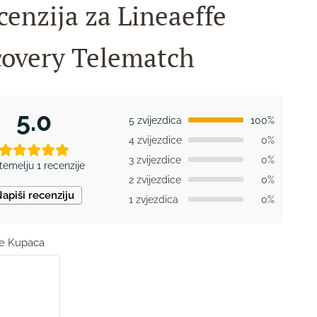
cenzija za
Lineaeffe
covery Telematch
5.0
5 zvijezdica
100%
4 zvijezdice
0%
3 zvijezdice
0%
temelju 1 recenzije
2 zvijezdice
0%
apiši recenziju
1 zvjezdica
0%
je Kupaca