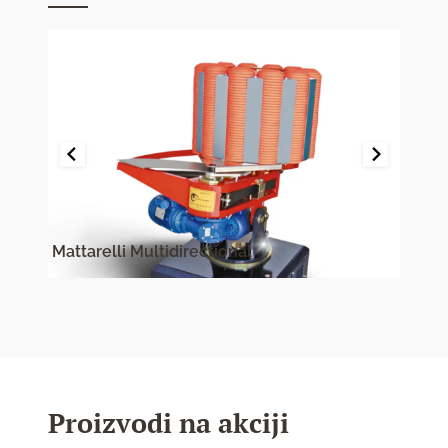
Mattarelli Multidirectional
Matt
Proizvodi na akciji