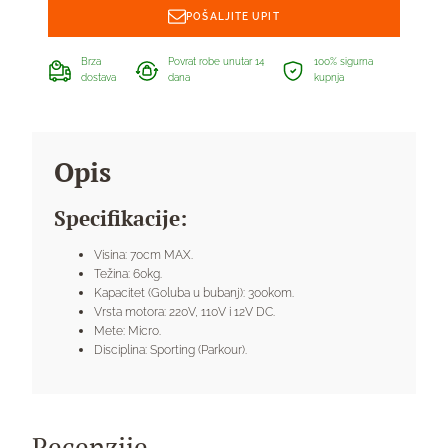
POŠALJITE UPIT
Brza
Povrat robe unutar 14
100% sigurna
dostava
dana
kupnja
Opis
Specifikacije:
Visina: 70cm MAX.
Težina: 60kg.
Kapacitet (Goluba u bubanj): 300kom.
Vrsta motora: 220V, 110V i 12V DC.
Mete: Micro.
Disciplina: Sporting (Parkour).
Recenzije