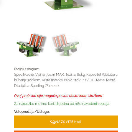
Podijeli s drugima:
Specifikacije: Visina: 70cm MAX. Težina: 60kg. Kapacitet (Goluba u
bubanj): 300kom. Vrsta motora: 220V, 110V i 12V DC. Mete: Micro.
Disciplina: Sporting (Parkour).
Ovaj proizvod nije moguće poslati dostavnom službom*
Za narudžbu molimo koristiti jednu od niže navedenih opcija.
Veleprodaja/Usluge:
NAZOVITE NAS