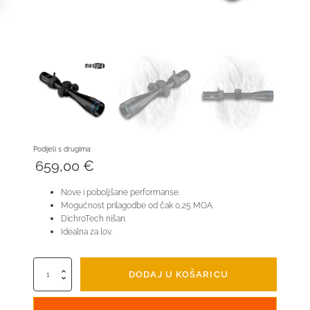
Podijeli s drugima:
659,00
€
Nove i poboljšane performanse.
Mogućnost prilagodbe od čak 0,25 MOA.
DichroTech nišan.
Idealna za lov.
Meopta
DODAJ U KOŠARICU
Optika
6
količina