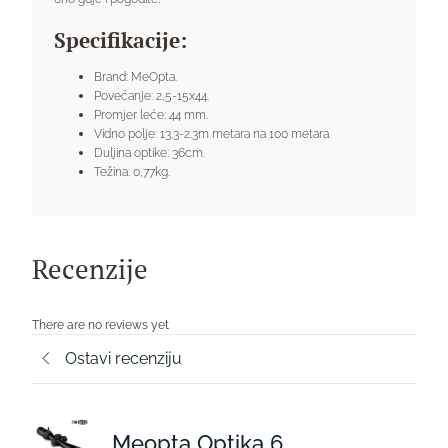
Specifikacije:
Brand: MeOpta.
Povećanje: 2,5-15x44.
Promjer leće: 44 mm.
Vidno polje: 13.3-2.3m metara na 100 metara.
Duljina optike: 36cm.
Težina: 0,77kg.
Recenzije
There are no reviews yet
Ostavi recenziju
Meopta Optika 6