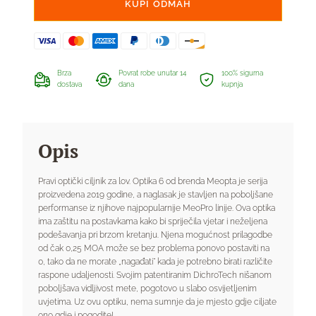
KUPI ODMAH
Brza
Povrat robe unutar 14
100% sigurna
dostava
dana
kupnja
Opis
Pravi optički ciljnik za lov. Optika 6 od brenda Meopta je serija
proizvedena 2019 godine, a naglasak je stavljen na poboljšane
performanse iz njihove najpopularnije MeoPro linije. Ova optika
ima zaštitu na postavkama kako bi spriječila vjetar i neželjena
podešavanja pri brzom kretanju. Njena mogućnost prilagodbe
od čak 0,25 MOA može se bez problema ponovo postaviti na
0, tako da ne morate „nagađati” kada je potrebno birati različite
raspone udaljenosti. Svojim patentiranim DichroTech nišanom
poboljšava vidljivost mete, pogotovo u slabo osvijetljenim
uvjetima. Uz ovu optiku, nema sumnje da je mjesto gdje ciljate
ono gdje i pogodite!