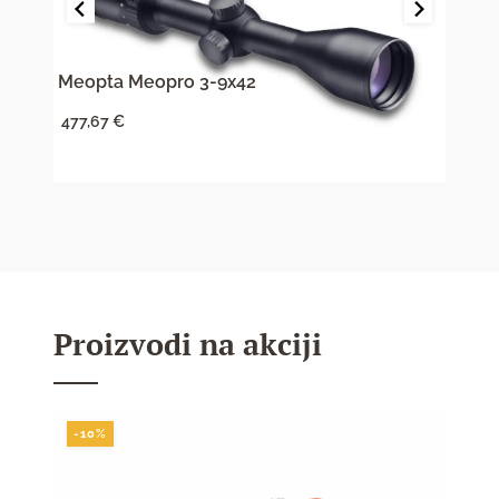
0
Meopta Meopro 3-9x42
Vorte
477,67
€
353,
Proizvodi na akciji
-10%
-10