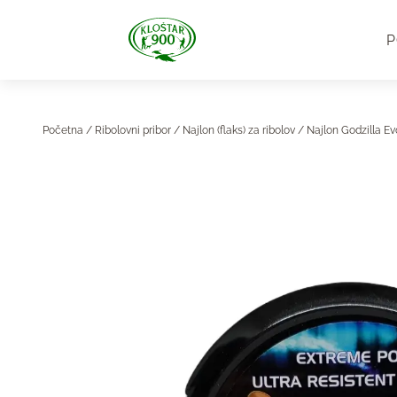
P
Početna
/
Ribolovni pribor
/
Najlon (flaks) za ribolov
/ Najlon Godzilla Ev