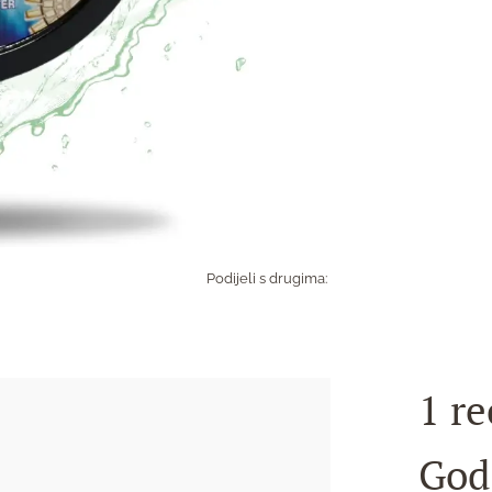
Podijeli s drugima:
1 re
God