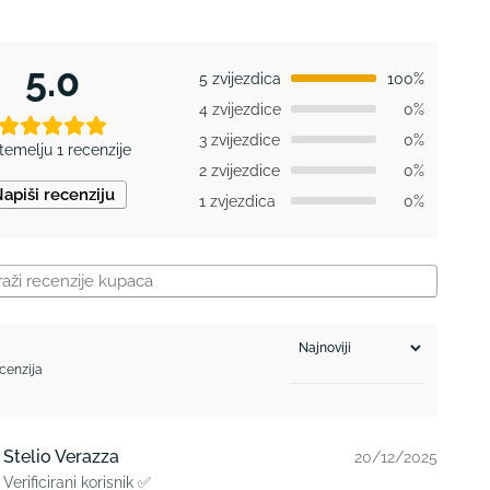
5.0
5 zvijezdica
100%
4 zvijezdice
0%
3 zvijezdice
0%
temelju 1 recenzije
2 zvijezdice
0%
apiši recenziju
1 zvjezdica
0%
ecenzija
Stelio Verazza
20/12/2025
Verificirani korisnik ✅