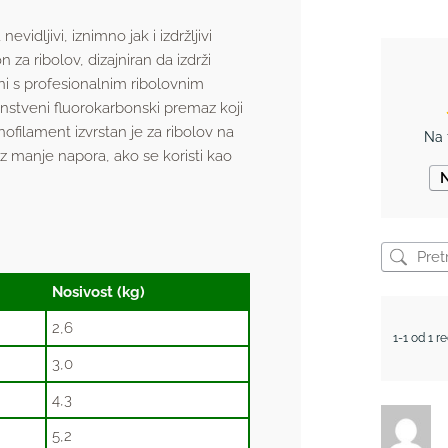
idljivi, iznimno jak i izdržljivi
n za ribolov, dizajniran da izdrži
i s profesionalnim ribolovnim
dinstveni fluorokarbonski premaz koji
ofilament izvrstan je za ribolov na
Na 
uz manje napora, ako se koristi kao
N
Nosivost (kg)
2,6
1-1 od 1 r
3,0
4,3
5,2