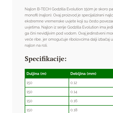
Najlon B-TECH Godzilla Evolution 150m je skoro pa nev
monofil (najlon). Ovaj proizvod je specijalizirani najlo
ekstremne vremenske uvjete koji su često povezan
uvjetima. Najlon iz serije Godzilla Evolution ima je
ga čini nevidljivim pod vodom. Ovaj jedinstveni mon
veće ribe, jer omogućuje ribolovcima dalji izbačaj 
najlon na roli.
Specifikacije:
Duljina (m)
Debljina (mm)
150
0,12
150
0,14
150
0,16
150
0,18