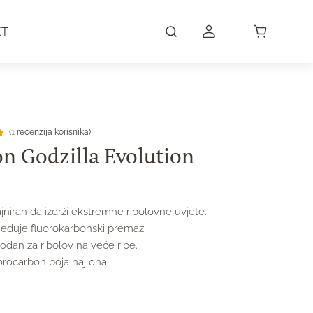
KT
(
1
recenzija korisnika)
ka
on Godzilla Evolution
a)
jniran da izdrži ekstremne ribolovne uvjete.
jeduje fluorokarbonski premaz.
odan za ribolov na veće ribe.
orocarbon boja najlona.