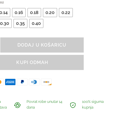
mm)
0.14
0.16
0.18
0.20
0.22
0.30
0.35
0.40
DODAJ U KOŠARICU
KUPI ODMAH
a
Povrat robe unutar 14
100% sigurna
tava
dana
kupnja