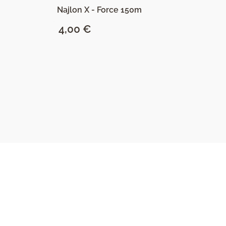
Najlon X - Force 150m
Na
4,00
€
2
SAZNAJ VIŠE