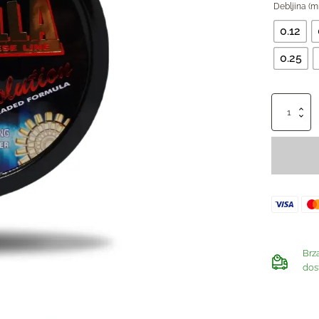
Debljina (
0.12
0.25
Najlon
Godzilla
Evolution
količina
Brz
dos