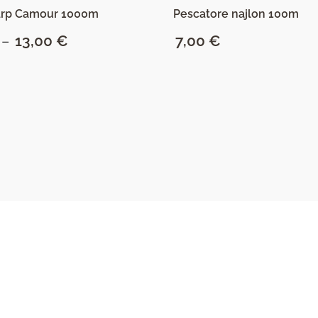
arp Camour 1000m
Pescatore najlon 100m
–
13,00
€
Raspon
7,00
€
cijena:
od
9,03 €
SAZNAJ VIŠE
SAZNAJ VIŠE
do
13,00 €