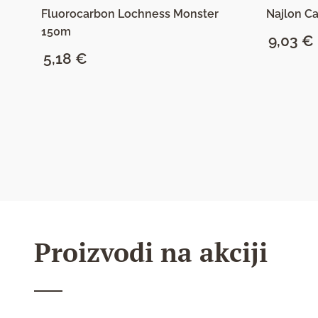
Fluorocarbon Lochness Monster
Najlon C
150m
9,03
€
5,18
€
SAZNAJ VIŠE
Proizvodi na akciji