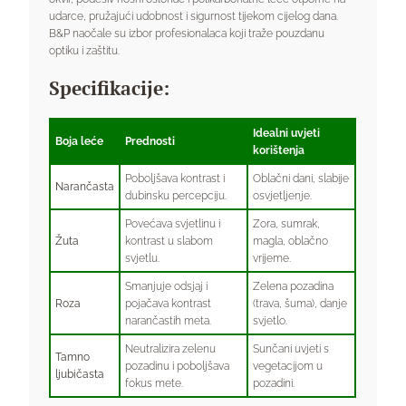
udarce, pružajući udobnost i sigurnost tijekom cijelog dana.
B&P naočale su izbor profesionalaca koji traže pouzdanu
optiku i zaštitu.
Specifikacije:
Idealni uvjeti
Boja leće
Prednosti
korištenja
Poboljšava kontrast i
Oblačni dani, slabije
Narančasta
dubinsku percepciju.
osvjetljenje.
Povećava svjetlinu i
Zora, sumrak,
Žuta
kontrast u slabom
magla, oblačno
svjetlu.
vrijeme.
Smanjuje odsjaj i
Zelena pozadina
Roza
pojačava kontrast
(trava, šuma), danje
narančastih meta.
svjetlo.
Neutralizira zelenu
Sunčani uvjeti s
Tamno
pozadinu i poboljšava
vegetacijom u
ljubičasta
fokus mete.
pozadini.