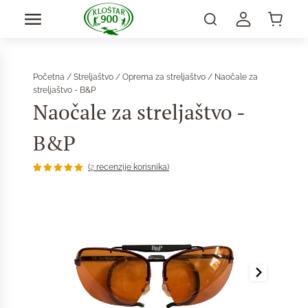
Početna
/
Streljaštvo
/
Oprema za streljaštvo
/ Naočale za
streljaštvo - B&P
Naočale za streljaštvo -
B&P
(
2
recenzije korisnika)
Korisničke
2
ocjene:
5.00
od
ukupno 5
(
korisnika)