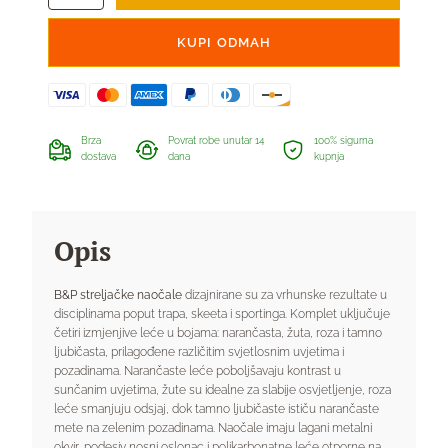
streljaštvo
-
KUPI ODMAH
B&P
količina
Brza
Povrat robe unutar 14
100% sigurna
dostava
dana
kupnja
Opis
B&P streljačke naočale
dizajnirane su za vrhunske rezultate u
disciplinama poput trapa, skeeta i sportinga.
Komplet uključuje
četiri izmjenjive leće u bojama: narančasta, žuta, roza i tamno
ljubičasta, prilagođene različitim svjetlosnim uvjetima i
pozadinama.
Narančaste leće poboljšavaju kontrast u
sunčanim uvjetima, žute su idealne za slabije osvjetljenje, roza
leće smanjuju odsjaj, dok tamno ljubičaste ističu narančaste
mete na zelenim pozadinama.
Naočale imaju lagani metalni
okvir, podesiv nosni oslonac i polikarbonatne leće otporne na