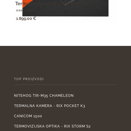
Termalni osmatrač - RIX Titan T6
Term
2.110,00
€
950,
Izvorna
Trenutna
Izv
1.899,00
€
855,
cijena
cijena
cije
bila
je:
bila
je:
1.899,00 €.
je:
2.110,00 €.
950
TOP PROIZVODI
NITEHOG TIR-M35 CHAMELEON
TERMALNA KAMERA - RIX POCKET K3
CANICOM 1500
TERMOVIZIJSKA OPTIKA - RIX STORM S2