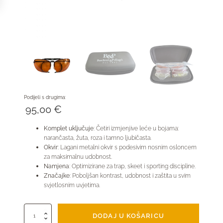
Podijeli s drugima:
95,00
€
Komplet uključuje
:
Četiri izmjenjive leće u bojama:
narančasta, žuta, roza i tamno ljubičasta.
Okvir
:
Lagani metalni okvir s podesivim nosnim osloncem
za maksimalnu udobnost.
Namjena
:
Optimizirane za trap, skeet i sporting discipline.
Značajke
:
Poboljšan kontrast, udobnost i zaštita u svim
svjetlosnim uvjetima.
Naočale
DODAJ U KOŠARICU
za