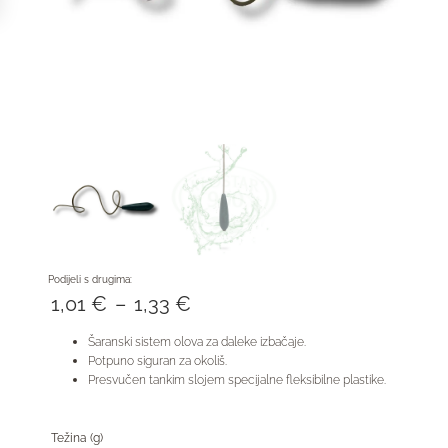
Podijeli s drugima:
1,01
€
–
1,33
€
Raspon
cijena:
Šaranski sistem olova za daleke izbačaje.
Potpuno siguran za okoliš.
od
Presvučen tankim slojem specijalne fleksibilne plastike.
1,01 €
do
Težina (g)