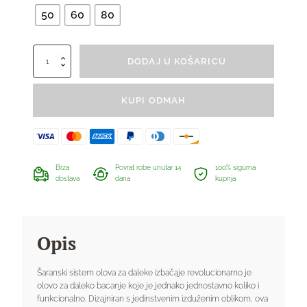
1,33 €
50
60
80
Olovo
DODAJ U KOŠARICU
za
šaranski
ribolov
KUPI ODMAH
Cast
In-
Line
količina
Brza
Povrat robe unutar 14
100% sigurna
dostava
dana
kupnja
Opis
Šaranski sistem olova za daleke izbačaje revolucionarno je
olovo za daleko bacanje koje je jednako jednostavno koliko i
funkcionalno. Dizajniran s jedinstvenim izduženim oblikom, ova