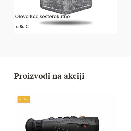
Olovo 80g šesterokutno
Kliz
0,80
€
0,35
Proizvodi na akciji
-10%
-10