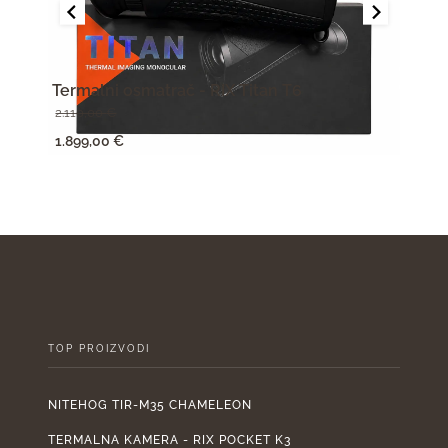
Termalni osmatrač - RIX Titan T6
Term
2.110,00
€
950,
Izvorna
Trenutna
Izv
1.899,00
€
855,
cijena
cijena
cije
bila
je:
bila
je:
1.899,00 €.
je:
2.110,00 €.
950
TOP PROIZVODI
NITEHOG TIR-M35 CHAMELEON
TERMALNA KAMERA - RIX POCKET K3