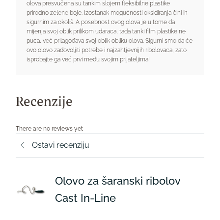
olova presvučena su tankim slojem fleksibilne plastike
prirodno zelene boje. Izostanak mogućnosti oksidiranja čini ih
sigurnim za okoliš. A posebnost ovog olova je u tome da
mijenja svoj oblik prilikom udaraca, tada tanki film plastike ne
puca, već prilagođava svoj oblik obliku olova. Sigurni smo da će
ovo olovo zadovoljiti potrebe i najzahtjevnijih ribolovaca, zato
isprobajte ga već prvi među svojim prijateljima!
Recenzije
There are no reviews yet
Ostavi recenziju
Olovo za šaranski ribolov
Cast In-Line