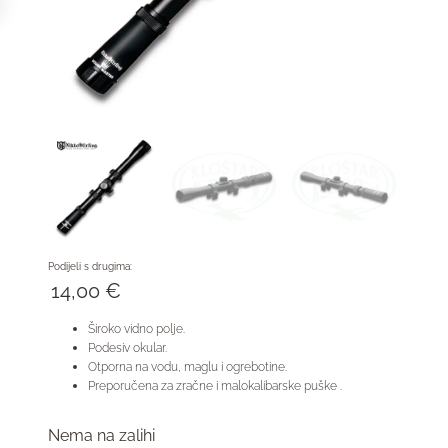
Podijeli s drugima:
14,00
€
Široko vidno polje.
Podesiv okular.
Otporna na vodu, maglu i ogrebotine.
Preporučena za zračne i malokalibarske puške .
Nema na zalihi