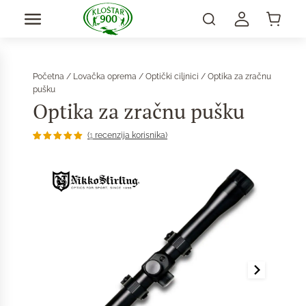
Početna
/
Lovačka oprema
/
Optički ciljnici
/ Optika za zračnu
pušku
Optika za zračnu pušku
(
1
recenzija korisnika)
Korisnička
1
ocjena:
5.00
od
ukupno 5
(
korisnika)