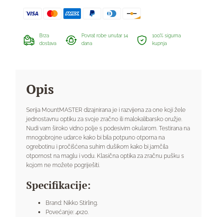
Brza
Povrat robe unutar 14
100% sigurna
dostava
dana
kupnja
Opis
Serija MountMASTER dizajnirana je i razvijena za one koji žele
jednostavnu optiku za svoje zračno ili malokalibarsko oružje.
Nudi vam široko vidno polje s podesivim okularom. Testirana na
mnogobrojne udarce kako bi bila potpuno otporna na
ogrebotinu i pročišćena suhim dušikom kako bi jamčila
otpornost na maglu i vodu. Klasična optika za zračnu pušku s
kojom ne možete pogriješiti.
Specifikacije:
Brand: Nikko Stirling.
Povećanje: 4x20.