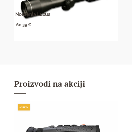
Norconia Luxus
Delta
60,39
€
818,
Proizvodi na akciji
-10%
-10