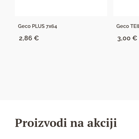
Geco PLUS 7x64
Geco TE
2,86
€
3,00
€
SAZNAJ VIŠE
Proizvodi na akciji