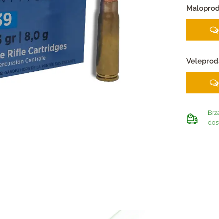
Maloprod
Veleprod
Brz
dos