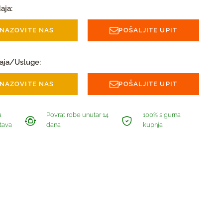
aja:
NAZOVITE NAS
POŠALJITE UPIT
aja/Usluge:
NAZOVITE NAS
POŠALJITE UPIT
a
Povrat robe unutar 14
100% sigurna
tava
dana
kupnja