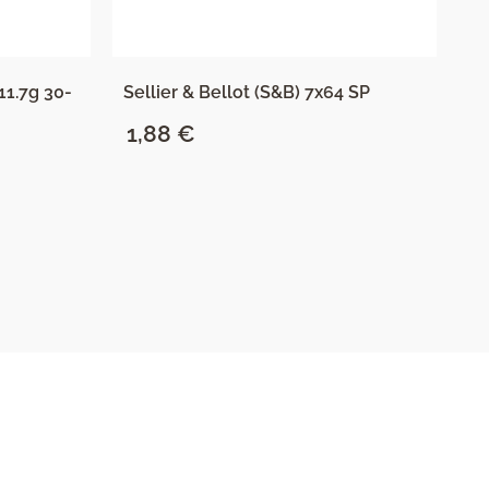
1.7g 30-
Sellier & Bellot (S&B) 7x64 SP
Se
1,88
€
Ko
1
oc
2
5.
uk
(
ko
SAZNAJ VIŠE