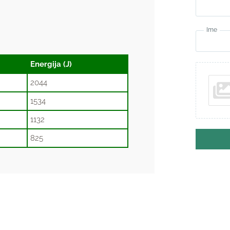
Ime
Energija (J)
2044
1534
1132
825