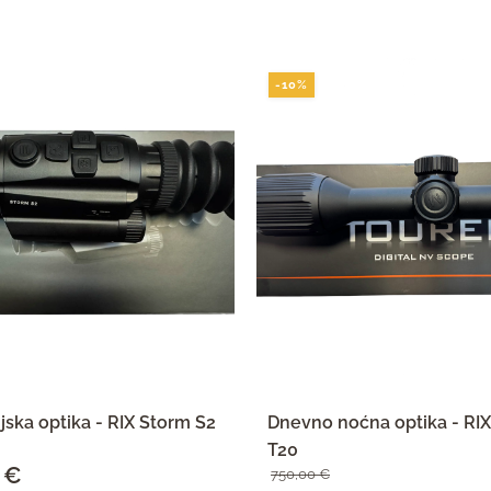
-10%
jska optika - RIX Storm S2
Dnevno noćna optika - R
T20
0
€
Trenutna
750,00
€