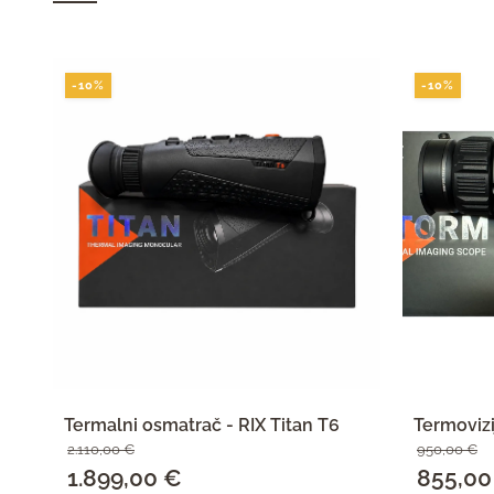
-10%
-10%
Termalni osmatrač - RIX Titan T6
Termovizi
2.110,00
€
950,00
€
Izvorna
1.899,00
€
Trenutna
Izvorna
855,0