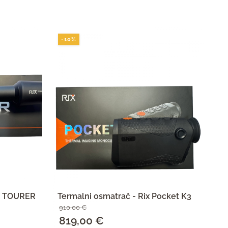
-10%
-
IX TOURER
Termalni osmatrač - Rix Pocket K3
Te
910,00
€
55
Izvorna
819,00
€
Trenutna
I
4