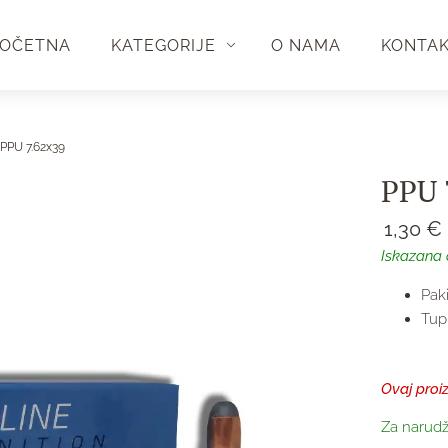
OČETNA
KATEGORIJE
O NAMA
KONTA
PPU 7.62x39
PPU 
1,30
€
Iskazana 
Pak
Tup 
Ovaj proi
Za narudž