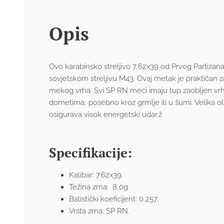
Opis
Ovo karabinsko streljivo 7,62x39 od Prvog Partizana
sovjetskom streljivu M43. Ovaj metak je praktičan
mekog vrha. Svi SP RN meci imaju tup zaobljen vrh
dometima, posebno kroz grmlje ili u šumi. Velika ol
osigurava visok energetski udar.ž
Specifikacije:
Kalibar: 7.62x39.
Težina zrna: 8,0g.
Balistički koeficijent: 0,257.
Vrsta zrna: SP RN.