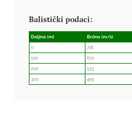
Balistički podaci:
Daljina (m)
Brzina (m/s)
0
716
100
620
200
533
300
455