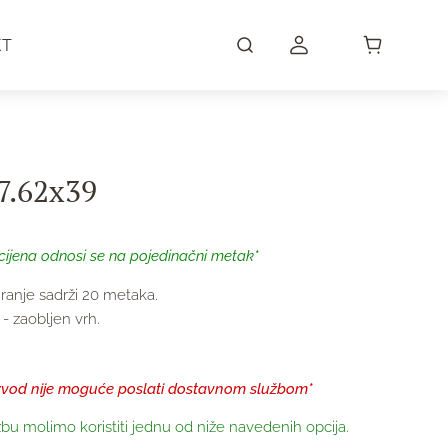
KT
7.62x39
cijena odnosi se na pojedinačni metak*
iranje sadrži 20 metaka.
- zaobljen vrh.
zvod nije moguće poslati dostavnom službom*
bu molimo koristiti jednu od niže navedenih opcija.