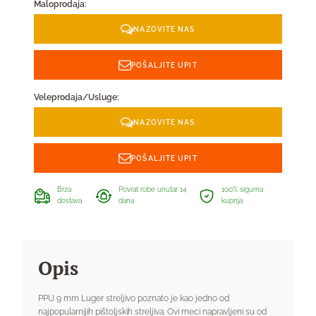
Maloprodaja:
NAZOVITE NAS
POŠALJITE UPIT
Veleprodaja/Usluge:
NAZOVITE NAS
POŠALJITE UPIT
Brza
Povrat robe unutar 14
100% sigurna
dostava
dana
kupnja
Opis
PPU 9 mm Luger streljivo poznato je kao jedno od
najpopularnijih pištoljskih streljiva. Ovi meci napravljeni su od