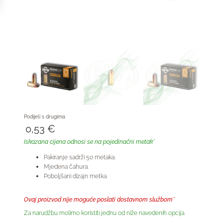
Podijeli s drugima:
0,53
€
Iskazana cijena odnosi se na pojedinačni metak*
Pakiranje sadrži 50 metaka.
Mjedena čahura.
Poboljšani dizajn metka.
Ovaj proizvod nije moguće poslati dostavnom službom*
Za narudžbu molimo koristiti jednu od niže navedenih opcija.