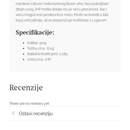
mjedene čahure i nekorozivnog Boxer vrha. Novi poboljšani
dizajn ovog JHP metka dodao mu je veću preciznost, kao i
veću mogućnost prodora kroz metu. Može se koristiti u bilo
kojoj vrsti pištolja, ali se preporučuje korištenje s Lugerom.
Specifikacije:
Kalibar: 9x19.
Težina zrna: 8,0g.
Balistički koeficijent: 0,185.
Vrsta zrna: JHP.
Recenzije
There are no reviews yet
Ostavi recenziju