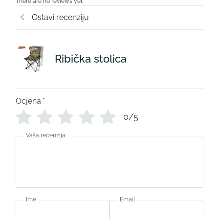
There are no reviews yet
Ostavi recenziju
Ribička stolica
Ocjena
*
0/5
Vaša recenzija
Ime
Email