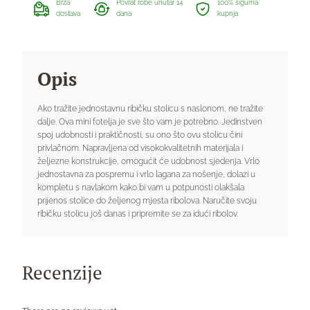
Brza
Povrat robe unutar 14
100% sigurna
dostava
dana
kupnja
Opis
Ako tražite jednostavnu ribičku stolicu s naslonom, ne tražite
dalje. Ova mini fotelja je sve što vam je potrebno. Jedinstven
spoj udobnosti i praktičnosti, su ono što ovu stolicu čini
privlačnom. Napravljena od visokokvalitetnih materijala i
željezne konstrukcije, omogućit će udobnost sjedenja. Vrlo
jednostavna za pospremu i vrlo lagana za nošenje, dolazi u
kompletu s navlakom kako bi vam u potpunosti olakšala
prijenos stolice do željenog mjesta ribolova. Naručite svoju
ribičku stolicu još danas i pripremite se za idući ribolov.
Recenzije