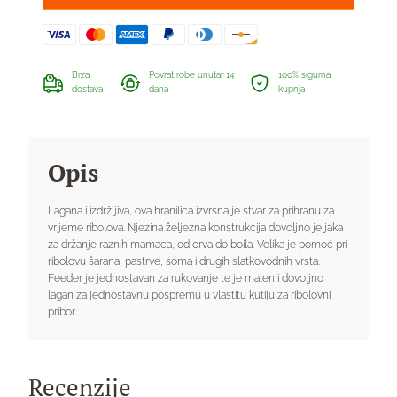
Brza
Povrat robe unutar 14
100% sigurna
dostava
dana
kupnja
Opis
Lagana i izdržljiva, ova hranilica izvrsna je stvar za prihranu za
vrijeme ribolova. Njezina željezna konstrukcija dovoljno je jaka
za držanje raznih mamaca, od crva do boila. Velika je pomoć pri
ribolovu šarana, pastrve, soma i drugih slatkovodnih vrsta.
Feeder je jednostavan za rukovanje te je malen i dovoljno
lagan za jednostavnu pospremu u vlastitu kutiju za ribolovni
pribor.
Recenzije