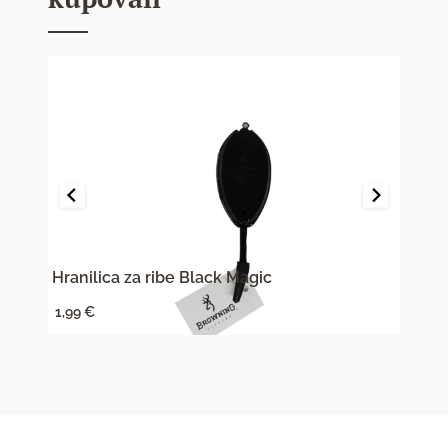
Hranilica za ribe Black Magic
Hrani
1,99
€
1,99