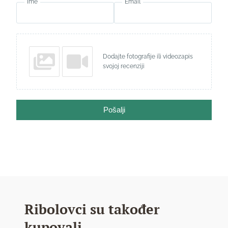
Ime
Email
Dodajte fotografije ili videozapis
svojoj recenziji
Pošalji
Ribolovci su također
kupovali