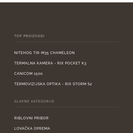
je:
1.899,00 €.
je:
2.110,00 €.
950
TOP PROIZVODI
NITEHOG TIR-M35 CHAMELEON
TERMALNA KAMERA - RIX POCKET K3
CANICOM 1500
TERMOVIZIJSKA OPTIKA - RIX STORM S2
GLAVNE KATEGORIJE
RIBLOVNI PRIBOR
LOVAČKA OPREMA