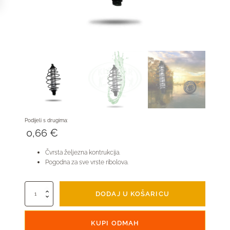
Podijeli s drugima:
0,66
€
Čvrsta željezna kontrukcija.
Pogodna za sve vrste ribolova.
Spiralna
DODAJ U KOŠARICU
hranilica
za
ribe
KUPI ODMAH
količina