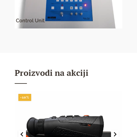
Control Unit
Multi
Proizvodi na akciji
-10%
-10