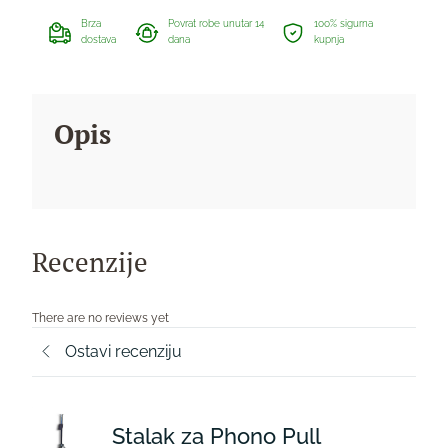
Brza
Povrat robe unutar 14
100% sigurna
dostava
dana
kupnja
Opis
Recenzije
There are no reviews yet
Ostavi recenziju
Stalak za Phono Pull