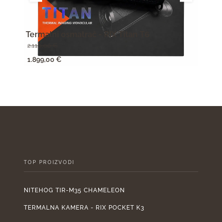
Termalni osmatrač - RIX Titan T6
Term
2.110,00
€
950,
Izvorna
Trenutna
Izv
1.899,00
€
855,
cijena
cijena
cije
bila
je:
bila
je:
1.899,00 €.
je:
2.110,00 €.
950
TOP PROIZVODI
NITEHOG TIR-M35 CHAMELEON
TERMALNA KAMERA - RIX POCKET K3