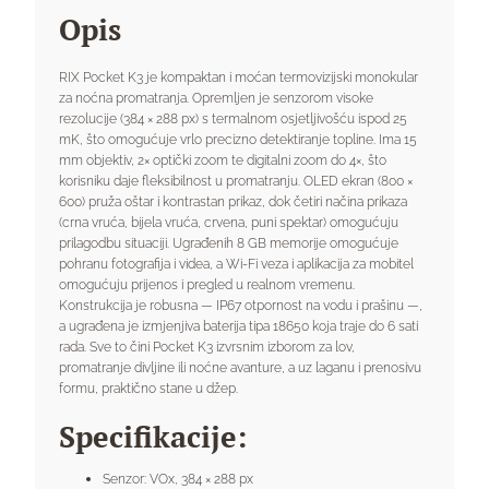
Opis
RIX Pocket K3 je kompaktan i moćan termovizijski monokular
za noćna promatranja. Opremljen je senzorom visoke
rezolucije (384 × 288 px) s termalnom osjetljivošću ispod 25
mK, što omogućuje vrlo precizno detektiranje topline. Ima 15
mm objektiv, 2× optički zoom te digitalni zoom do 4×, što
korisniku daje fleksibilnost u promatranju. OLED ekran (800 ×
600) pruža oštar i kontrastan prikaz, dok četiri načina prikaza
(crna vruća, bijela vruća, crvena, puni spektar) omogućuju
prilagodbu situaciji. Ugrađenih 8 GB memorije omogućuje
pohranu fotografija i videa, a Wi-Fi veza i aplikacija za mobitel
omogućuju prijenos i pregled u realnom vremenu.
Konstrukcija je robusna — IP67 otpornost na vodu i prašinu —,
a ugrađena je izmjenjiva baterija tipa 18650 koja traje do 6 sati
rada. Sve to čini Pocket K3 izvrsnim izborom za lov,
promatranje divljine ili noćne avanture, a uz laganu i prenosivu
formu, praktično stane u džep.
Specifikacije:
Senzor: VOx, 384 × 288 px