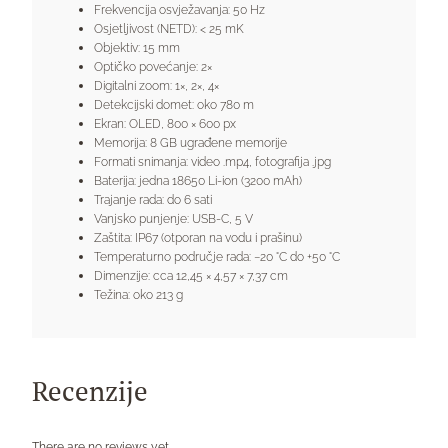
Frekvencija osvježavanja: 50 Hz
Osjetljivost (NETD): < 25 mK
Objektiv: 15 mm
Optičko povećanje: 2×
Digitalni zoom: 1×, 2×, 4×
Detekcijski domet: oko 780 m
Ekran: OLED, 800 × 600 px
Memorija: 8 GB ugrađene memorije
Formati snimanja: video .mp4, fotografija .jpg
Baterija: jedna 18650 Li-ion (3200 mAh)
Trajanje rada: do 6 sati
Vanjsko punjenje: USB-C, 5 V
Zaštita: IP67 (otporan na vodu i prašinu)
Temperaturno područje rada: −20 °C do +50 °C
Dimenzije: cca 12,45 × 4,57 × 7,37 cm
Težina: oko 213 g
Recenzije
There are no reviews yet