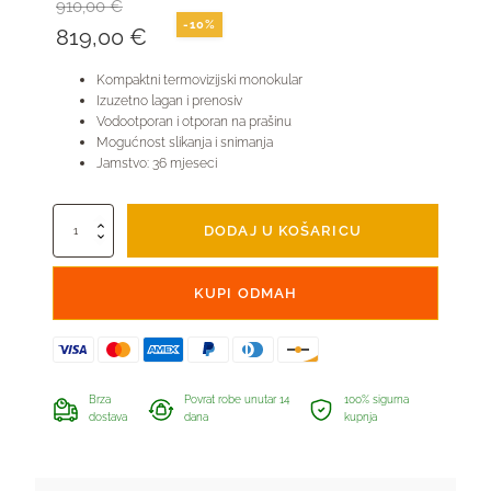
910,00
€
-10%
Izvorna
819,00
€
Trenutna
cijena
cijena
Kompaktni termovizijski monokular
Izuzetno lagan i prenosiv
bila
je:
Vodootporan i otporan na prašinu
je:
819,00 €.
Mogućnost slikanja i snimanja
Jamstvo: 36 mjeseci
910,00 €.
Termalni
DODAJ U KOŠARICU
osmatrač
-
Rix
KUPI ODMAH
Pocket
K3
količina
Brza
Povrat robe unutar 14
100% sigurna
dostava
dana
kupnja