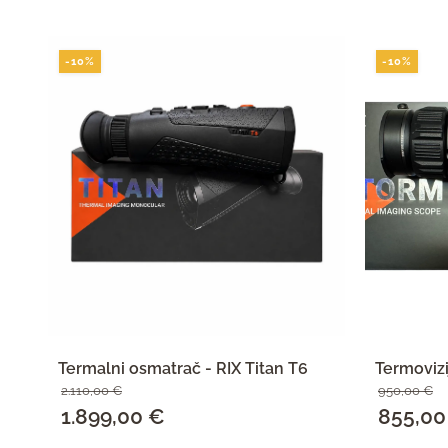
-10%
-10%
Termalni osmatrač - RIX Titan T6
Termovizi
2.110,00
€
950,00
€
Izvorna
1.899,00
€
Trenutna
Izvorna
855,0