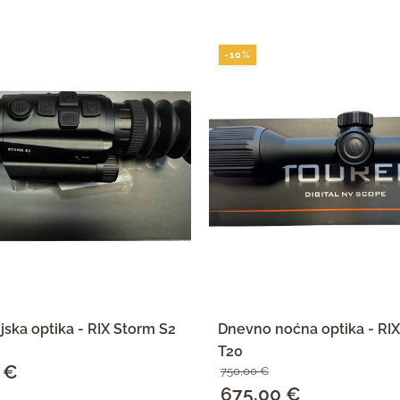
-10%
jska optika - RIX Storm S2
Dnevno noćna optika - R
T20
0
€
Trenutna
750,00
€
Izvorna
675,00
€
Trenutna