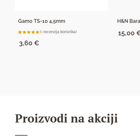
Gamo TS-10 4,5mm
H&N Bar
15,00
(
1
recenzija korisnika)
Korisnička
1
ocjena:
3,60
€
5.00
od
ukupno 5
(
korisnika)
SAZNAJ VIŠE
Proizvodi na akciji