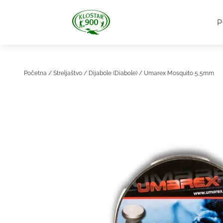
P
Početna
/
Streljaštvo
/
Dijabole (Diabole)
/ Umarex Mosquito 5,5mm