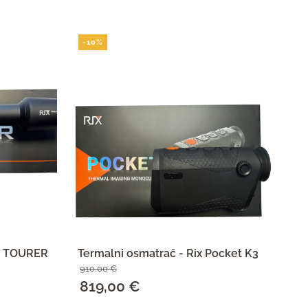
-10%
-
IX TOURER
Termalni osmatrač - Rix Pocket K3
Te
910,00
€
55
Izvorna
819,00
€
Trenutna
I
4