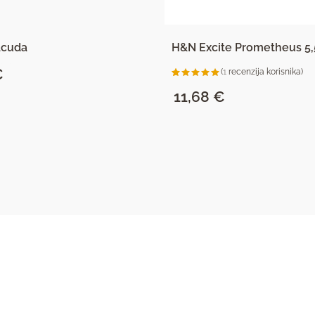
acuda
H&N Excite Prometheus 
€
(
1
recenzija korisnika)
Korisnička
1
ocjena:
11,68
€
5.00
od
ukupno 5
(
korisnika)
SAZNAJ VIŠE
SAZNAJ VIŠE