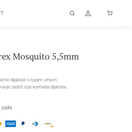
KT
ex Mosquito 5,5mm
sične dijabole s tupim vrhom.
iranje sadrži 250 komada dijabola.
zalihi