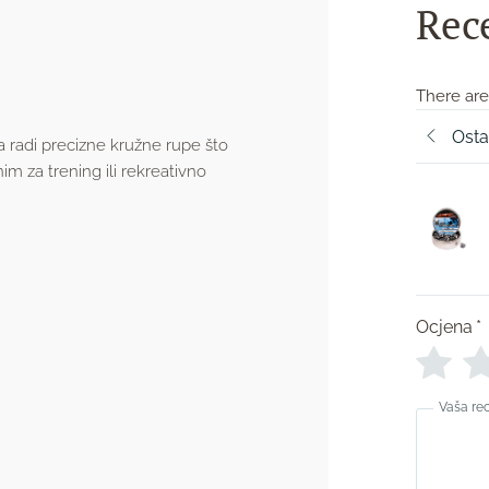
Rec
There are
Osta
a radi precizne kružne rupe što
im za trening ili rekreativno
Ocjena
*
Vaša re