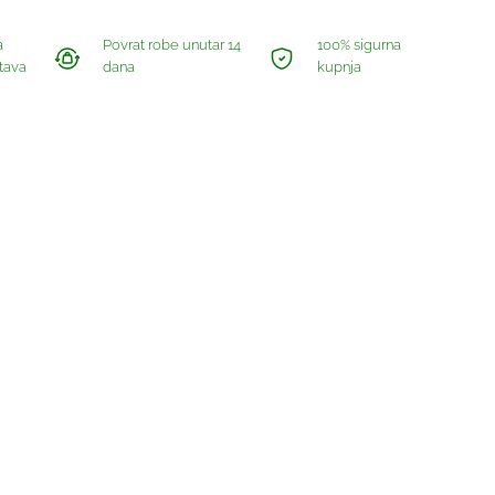
a
Povrat robe unutar 14
100% sigurna
tava
dana
kupnja