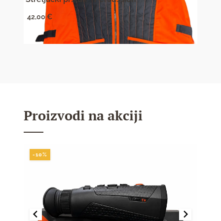
42,00
€
58,0
Proizvodi na akciji
-10%
-10