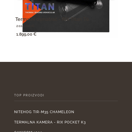
Termalni osmatrač - RIX Titan T6
Term
2.110,00
€
950,
Izvorna
Trenutna
Izv
1.899,00
€
855,
cijena
cijena
cije
bila
je:
bila
je:
1.899,00 €.
je:
2.110,00 €.
950
TOP PROIZVODI
NITEHOG TIR-M35 CHAMELEON
TERMALNA KAMERA - RIX POCKET K3