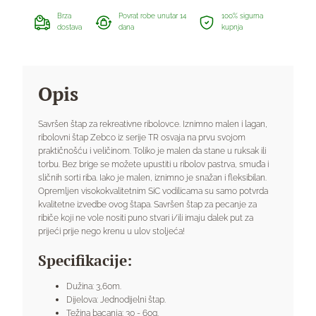
Brza
Povrat robe unutar 14
100% sigurna
dostava
dana
kupnja
Opis
Savršen štap za rekreativne ribolovce. Iznimno malen i lagan,
ribolovni štap Zebco iz serije TR osvaja na prvu svojom
praktičnošću i veličinom. Toliko je malen da stane u ruksak ili
torbu. Bez brige se možete upustiti u ribolov pastrva, smuđa i
sličnih sorti riba. Iako je malen, iznimno je snažan i fleksibilan.
Opremljen visokokvalitetnim SiC vodilicama su samo potvrda
kvalitetne izvedbe ovog štapa. Savršen štap za pecanje za
ribiče koji ne vole nositi puno stvari i/ili imaju dalek put za
prijeći prije nego krenu u ulov stoljeća!
Specifikacije:
Dužina: 3,60m.
Dijelova: Jednodijelni štap.
Težina bacanja: 30 - 60g.