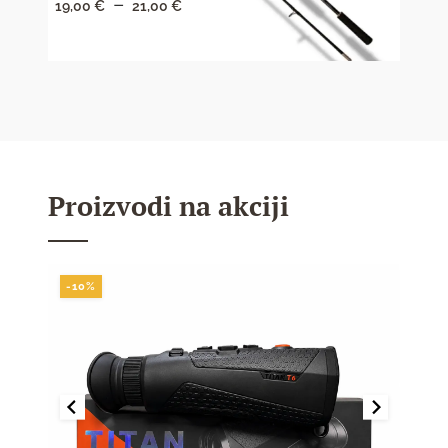
–
Raspon
19,00
€
21,00
€
47,1
cijena:
od
19,00 €
do
21,00 €
Proizvodi na akciji
-10%
-10