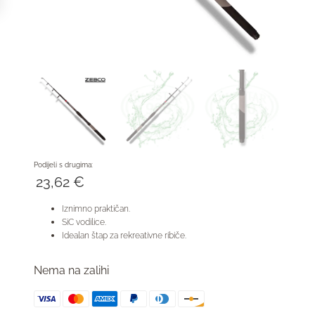
Podijeli s drugima:
23,62
€
Iznimno praktičan.
SiC vodilice.
Idealan štap za rekreativne ribiče.
Nema na zalihi