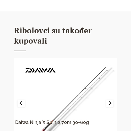
Ribolovci su također
kupovali
Daiwa Ninja X Spin 2 70m 30-60g
Kong