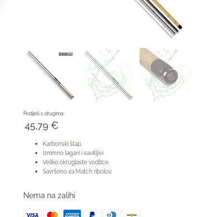
Podijeli s drugima:
45,79
€
Karbonski štap.
Iznimno lagani i savitljivi.
Velike okruglaste vodilice.
Savršeno za Match ribolov.
Nema na zalihi