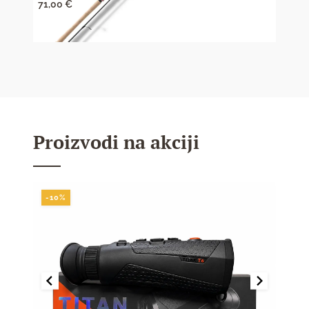
71,00
€
47,1
Proizvodi na akciji
-10%
-10