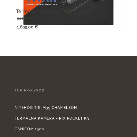
Termalni osmatrač - RIX Titan T6
Term
2.110,00
€
950,
Izvorna
Trenutna
Izv
1.899,00
€
855,
cijena
cijena
cije
bila
je:
bila
je:
1.899,00 €.
je:
2.110,00 €.
950
TOP PROIZVODI
NITEHOG TIR-M35 CHAMELEON
TERMALNA KAMERA - RIX POCKET K3
CANICOM 1500