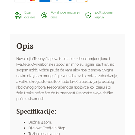
Brza
Povrat robe unutar 14
100% sigurna
dostava
dana
kupnja
Opis
Nova linija Trophy štapova iznimno su dobar omjer cijene i
kvalitete. Ovi karbonski štapovi iznimno su lagani i savitljivi, no
svojom izdržljivošću pružit će vam ulov ribe iz snova. Svojim
novim dizajnom omogućuje vam daleka i precizna zabacivanja,
a velike okruglaste vodilice nude lakoću postavljanja ostalog
ribolovnog pribora. Preporučeno za ribolovce koji znaju što
žele i traže nešto što će ih iznenaditi. Pretvorite svoje ribičke
priče u stvarnost!
Specifikacije:
Dužina: 4,20m.
Dijelova: Trodijelni štap.
Težina bacanja: 25g.